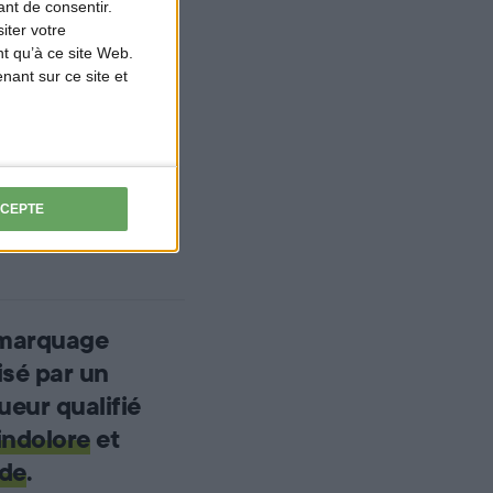
nt de consentir.
iter votre
t qu’à ce site Web.
ant sur ce site et
CCEPTE
marquage
isé par un
ueur qualifié
indolore
et
ide
.