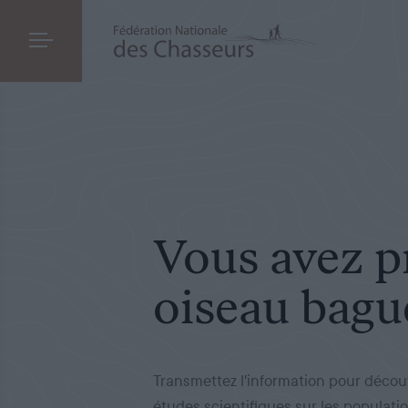
CHASSE
LE 16.09.2025
Vous avez prélevé un oiseau bagué : que fai
Vous avez p
oiseau bagué
Transmettez l'information pour découvr
études scientifiques sur les populatio