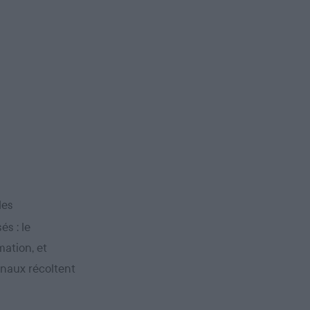
les
és : le
mation, et
naux récoltent