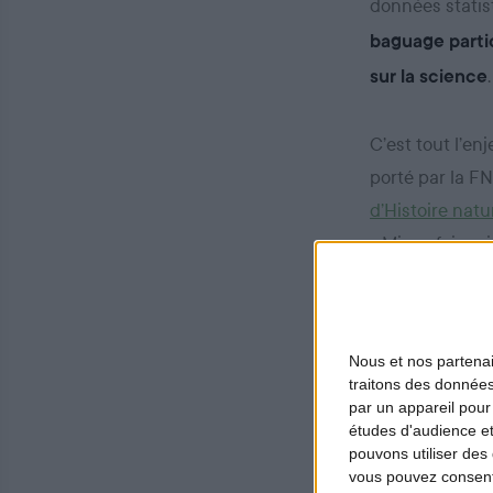
données statist
baguage parti
.
sur la science
C’est tout l’en
porté par la F
d’Histoire natu
• Mieux faire c
centres de ba
• Inciter les c
• Former les a
Nous et nos
partena
traitons des données
par un appareil pour
études d'audience e
pouvons utiliser des 
Déclarer la 
vous pouvez consent
bague