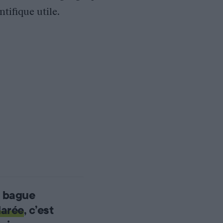
tifique utile.
 bague
larée
, c’est