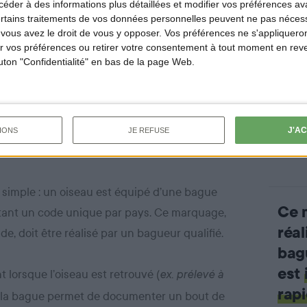
der à des informations plus détaillées et modifier vos préférences ava
ertains traitements de vos données personnelles peuvent ne pas nécess
ous avez le droit de vous y opposer. Vos préférences ne s'appliqueron
 vos préférences ou retirer votre consentement à tout moment en reven
outon "Confidentialité" en bas de la page Web.
iseaux
: comment ça
J'A
IONS
JE REFUSE
t simple : un oiseau est équipé d’une bague
Ce 
tant un code unique par pays. Ce marquage,
réal
ide, doit être réalisé par un bagueur qualifié.
bag
est
 lorsque l’oiseau est retrouvé (
ex. prélevé à
rap
 la bague permet de documenter un bout de