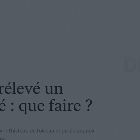
re ?
D
rélevé un
 : que faire ?
ir l’histoire de l’oiseau et participez aux
ns.