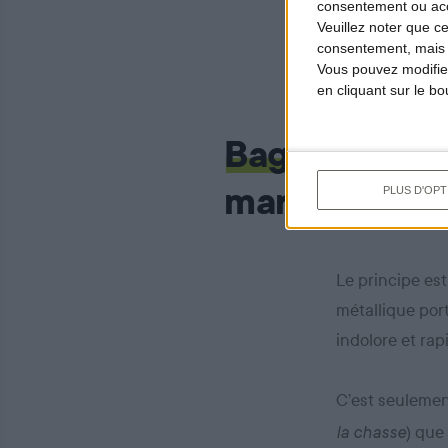
consentement ou accé
Veuillez noter que c
consentement, mais v
Vous pouvez modifier
en cliquant sur le b
Baguer les o
marche ?
PLUS D'OPT
Le principe es
métallique por
indolore et rap
C’est seulement
) que
la chasse