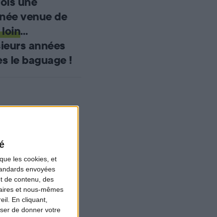
fois une
née venue de
 loin
…
sieurs années
s le baguage !
é
que les cookies, et
standards envoyées
et de contenu, des
naires et nous-mêmes
il. En cliquant,
ser de donner votre