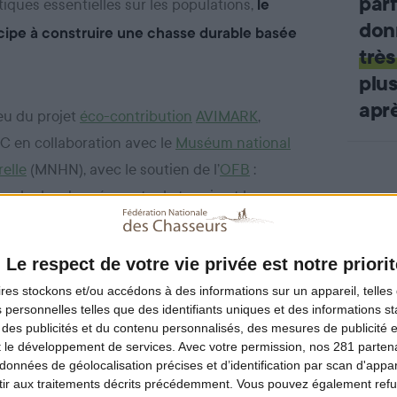
par
iques essentielles sur les populations,
le
don
cipe à construire une chasse durable basée
très
plu
aprè
jeu du projet
éco-contribution
AVIMARK
,
NC en collaboration avec le
Muséum national
relle
(MNHN), avec le soutien de l’
OFB
:
irculer les données entre le terrain et les
guage,
hasseurs à déclarer les bagues,
Le respect de votre vie privée est notre priorit
cteurs cynégétiques souhaitant s’impliquer dans le baguage
ires
stockons et/ou accédons à des informations sur un appareil, telles 
 personnelles telles que des identifiants uniques et des informations 
 des publicités et du contenu personnalisés, des mesures de publicité 
t le développement de services.
Avec votre permission, nos 281 parte
données de géolocalisation précises et d’identification par scan d'appare
découverte d'une
ir aux traitements décrits précédemment. Vous pouvez également refu