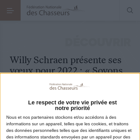
SOCIÉTÉ
LE 01.01.2022
Willy Schraen présente ses vœux pour 2022 : « Soyons convaincants, responsables et ouverts à la société »
DÉCOUVRIR
Willy Schraen présente ses
vœux pour 2022 : « Soyons
convaincants, responsables
et ouverts à la société »
Le respect de votre vie privée est
Ces vœux sont les derniers du mandat que la
notre priorité
chasse française a confié à Willy Schraen il y a
Nous et nos
partenaires
stockons et/ou accédons à des
presque 6 ans. Logiquement, il revient quelques
informations sur un appareil, telles que les cookies, et traitons
des données personnelles telles que des identifiants uniques et
instants sur cette période qui n’aura pas été
des informations standards envoyées par un appareil pour des
toujours de tout repos pour la chasse et les