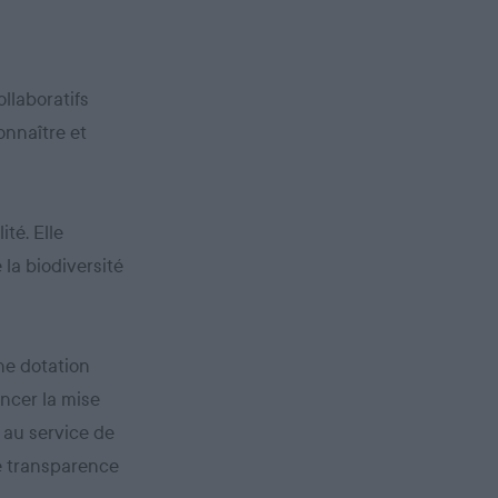
llaboratifs
onnaître et
ité. Elle
 la biodiversité
une dotation
ancer la mise
 au service de
le transparence