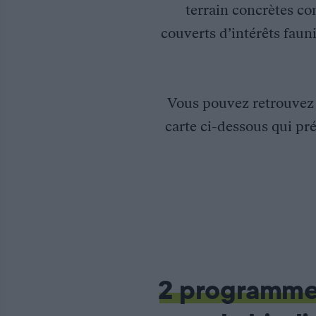
terrain concrètes co
couverts d’intérêts fauni
Vous pouvez retrouve
carte ci-dessous qui pré
Aménagement en faveur des chiroptères à Riedseltz
2 programm