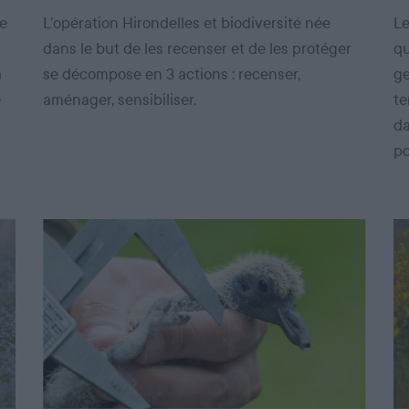
de
L’opération Hirondelles et biodiversité née
Le
dans le but de les recenser et de les protéger
qu
a
se décompose en 3 actions : recenser,
ge
e
aménager, sensibiliser.
te
da
po