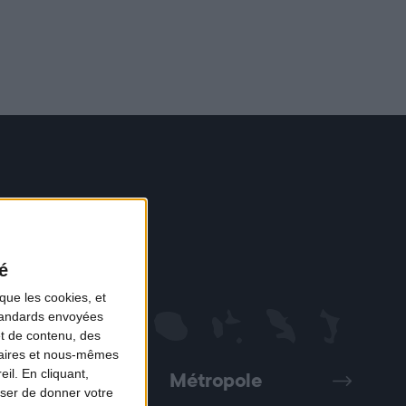
é
que les cookies, et
standards envoyées
et de contenu, des
naires et nous-mêmes
il. En cliquant,
Métropole
Précédent
Suivant
ser de donner votre