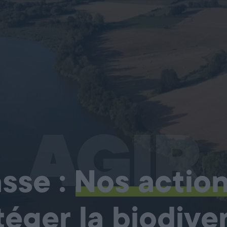
AGIR
sse :
Nos actio
téger la biodiver