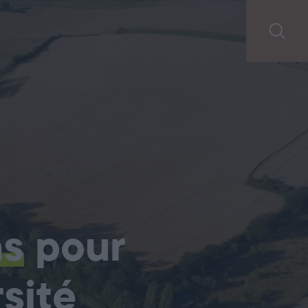
ns
pour
sité