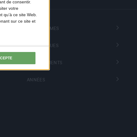
nt de consentir.
iter votre
t qu’à ce site Web.
ant sur ce site et
PROGRAMMES
THÉMATIQUES
CCEPTE
DÉPARTEMENTS
ANNÉES