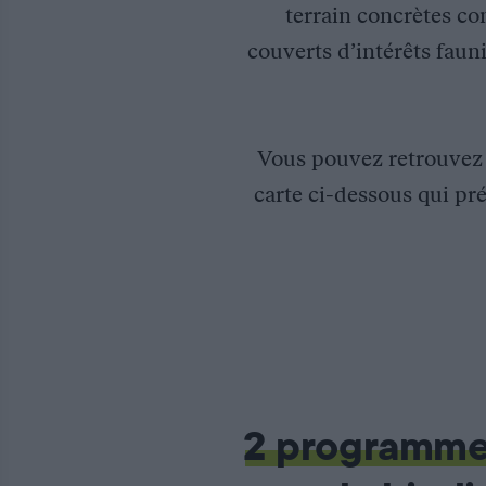
terrain concrètes co
couverts d’intérêts fauni
Vous pouvez retrouve
carte ci-dessous qui pré
Aménagements expérimentaux en faveur de la biodiversité en C
2 programm