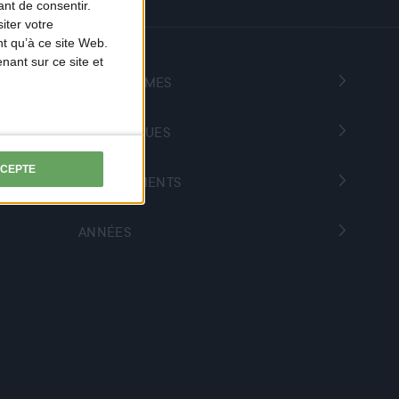
nt de consentir.
iter votre
t qu’à ce site Web.
ant sur ce site et
PROGRAMMES
THÉMATIQUES
CCEPTE
DÉPARTEMENTS
ANNÉES