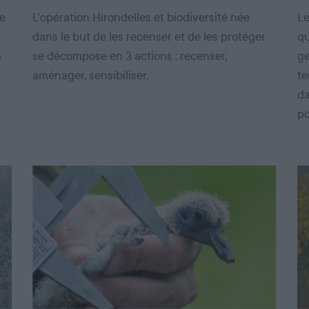
de
L’opération Hirondelles et biodiversité née
Le
dans le but de les recenser et de les protéger
qu
a
se décompose en 3 actions : recenser,
ge
e
aménager, sensibiliser.
te
da
po