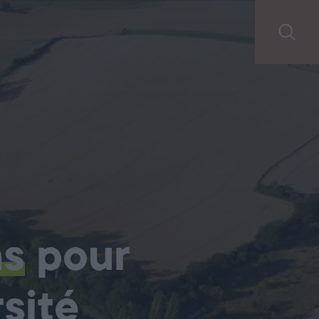
ns
pour
sité