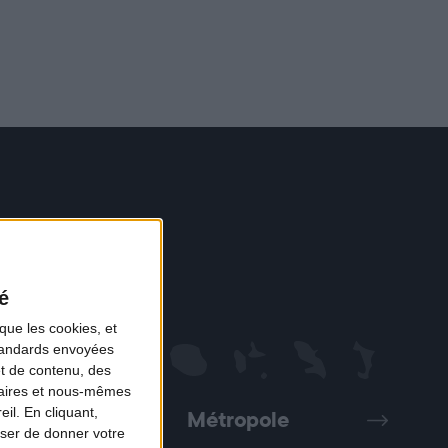
é
que les cookies, et
standards envoyées
et de contenu, des
naires et nous-mêmes
il. En cliquant,
Métropole
Précédent
Suivant
ser de donner votre