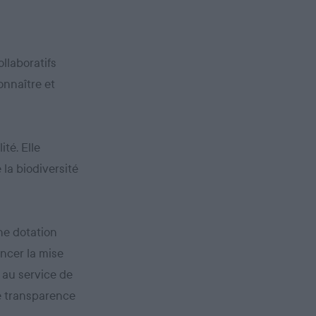
llaboratifs
onnaître et
ité. Elle
 la biodiversité
une dotation
ancer la mise
 au service de
le transparence