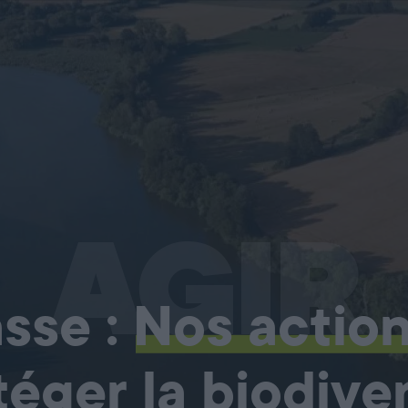
AGIR
sse :
Nos actio
téger la biodiver