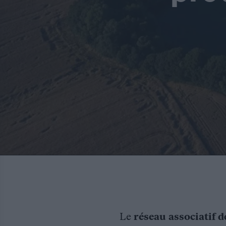
Le
réseau associatif d