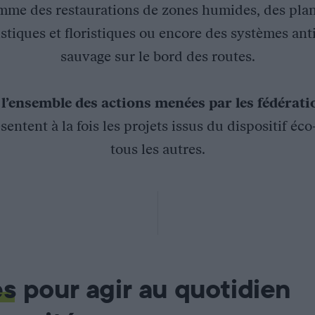
mme des restaurations de zones humides, des plan
stiques et floristiques ou encore des systèmes ant
sauvage sur le bord des routes.
z
l’ensemble des actions menées par les fédérat
sentent à la fois les projets issus du dispositif éc
tous les autres.
orse : petite faune gibier corse et environnement
es
pour agir au quotidien