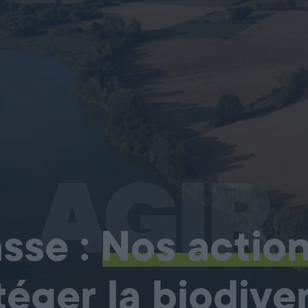
AGIR
sse :
Nos actio
téger la biodiver