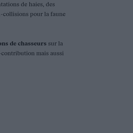
tations de haies, des
i-collisions pour la faune
ions de chasseurs
sur la
o-contribution mais aussi
 à maintenir une végétation aquatique sur 1/4 de la surface, inc