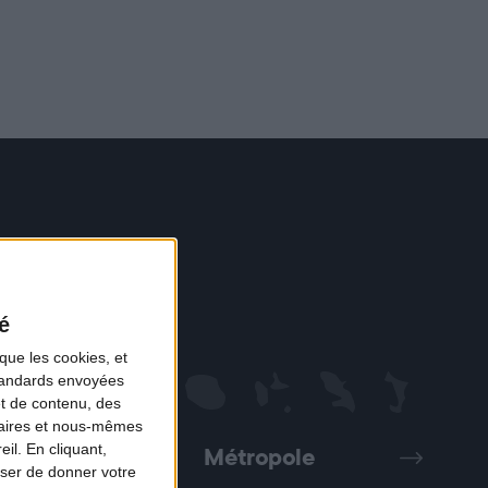
é
que les cookies, et
standards envoyées
et de contenu, des
naires et nous-mêmes
il. En cliquant,
Métropole
Précédent
Suivant
ser de donner votre