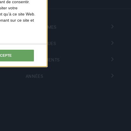
nt de consentir.
iter votre
t qu’à ce site Web.
ant sur ce site et
PROGRAMMES
THÉMATIQUES
CCEPTE
DÉPARTEMENTS
ANNÉES