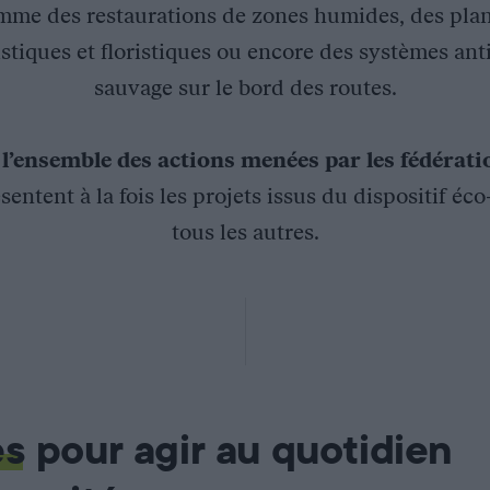
mme des restaurations de zones humides, des plan
stiques et floristiques ou encore des systèmes ant
sauvage sur le bord des routes.
z
l’ensemble des actions menées par les fédérat
sentent à la fois les projets issus du dispositif éc
tous les autres.
nes humides en bon état écologique sur le département
s du territoire de Belfort : inciter les propriétaires d’étangs
es
pour agir au quotidien