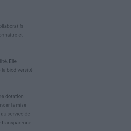
llaboratifs
onnaître et
ité. Elle
 la biodiversité
une dotation
ancer la mise
 au service de
le transparence