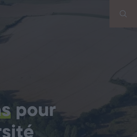
ns
pour
sité