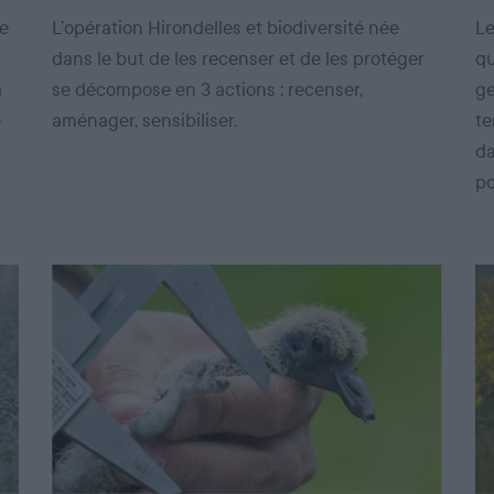
de
L’opération Hirondelles et biodiversité née
Le
dans le but de les recenser et de les protéger
qu
a
se décompose en 3 actions : recenser,
ge
e
aménager, sensibiliser.
te
da
po