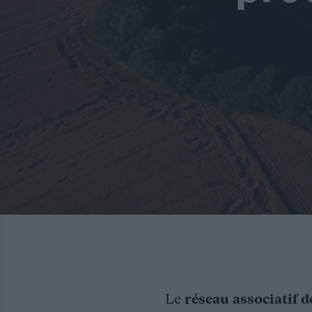
Le
réseau associatif d