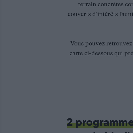
terrain concrètes co
couverts d’intérêts fauni
Vous pouvez retrouve
carte ci-dessous qui pré
Contribution au maintien et développement d’un réseau de zo
Plusieurs actions sont proposées par la Fédération des chasseur
2 programm