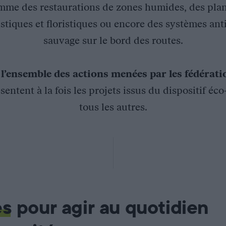
mme des restaurations de zones humides, des plan
stiques et floristiques ou encore des systèmes ant
sauvage sur le bord des routes.
z
l’ensemble des actions menées par les fédérat
sentent à la fois les projets issus du dispositif éc
tous les autres.
Conservatoire d’Espaces Naturels (CEN)
paces Naturels (CEN) ont signé une convention de partenariat a
ions foncières de sites remarquables, gestion d’espaces naturels
 tourbière du Couty, propriété de la Fondation pour la Protec
es
pour agir au quotidien