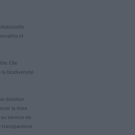
llaboratifs
onnaître et
ité. Elle
 la biodiversité
une dotation
ancer la mise
 au service de
le transparence