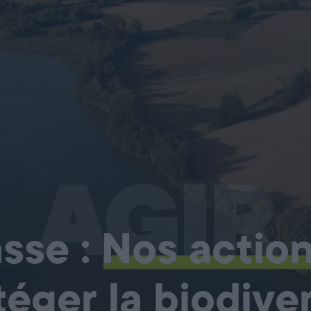
AGIR
sse :
Nos actio
téger la biodiver