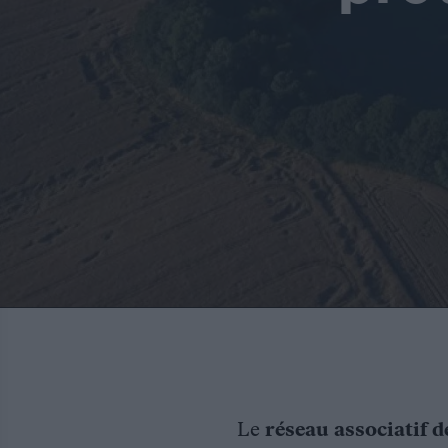
Le
réseau associatif d