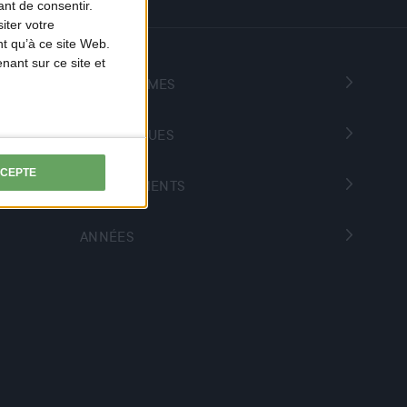
nt de consentir.
iter votre
t qu’à ce site Web.
ant sur ce site et
PROGRAMMES
THÉMATIQUES
CCEPTE
DÉPARTEMENTS
ANNÉES