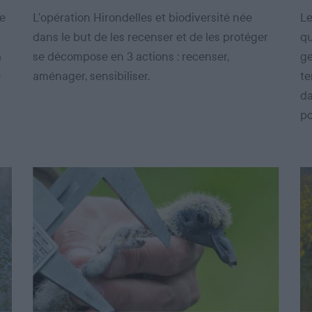
de
L’opération Hirondelles et biodiversité née
Le
dans le but de les recenser et de les protéger
qu
a
se décompose en 3 actions : recenser,
ge
e
aménager, sensibiliser.
te
da
po