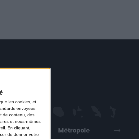
é
que les cookies, et
standards envoyées
et de contenu, des
naires et nous-mêmes
il. En cliquant,
Métropole
Précédent
Suivant
ser de donner votre