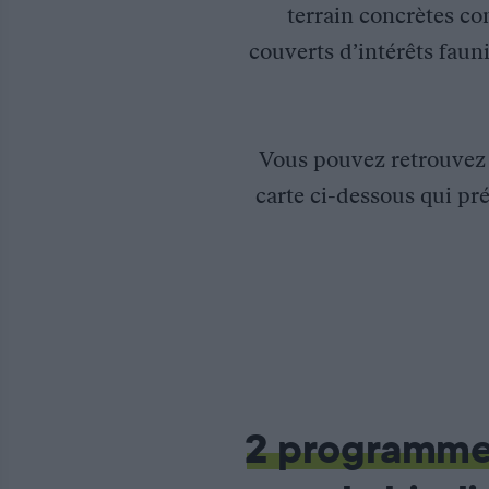
terrain concrètes co
couverts d’intérêts fauni
Vous pouvez retrouve
carte ci-dessous qui pré
Convention entre la Fédération des chasseurs du Rhône et le 
La Fédération des chasseurs du Rhône et le Conservatoire d’Es
– Collaboration : transferts et échanges d’information, acquisit
– Gestion par le Conservatoire d’Espaces Naturels (CEN) de la
2 programm