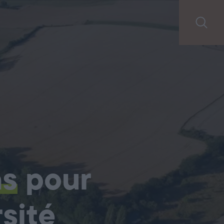
ns
pour
sité