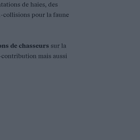
tations de haies, des
i-collisions pour la faune
ions de chasseurs
sur la
o-contribution mais aussi
vec pour objectif :
, inventaires et suivis scientifiques, formations et sensibilisa
tion des Habitats (FPHFS)