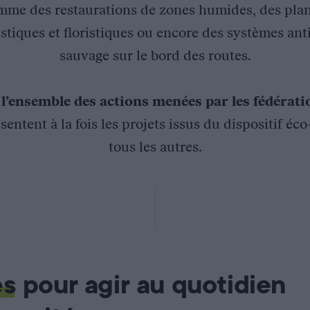
mme des restaurations de zones humides, des plan
stiques et floristiques ou encore des systèmes ant
sauvage sur le bord des routes.
z
l’ensemble des actions menées par les fédérat
sentent à la fois les projets issus du dispositif éc
tous les autres.
ort est de créer des mares forestières là où l’eau devient rare
es
pour agir au quotidien