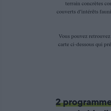
terrain concrètes co
couverts d’intérêts fauni
Vous pouvez retrouve
carte ci-dessous qui pré
Création de mares forestières dans le Territoire de Belfort
L’objectif de la Fédération des chasseurs du Territoire de Belf
2 programm