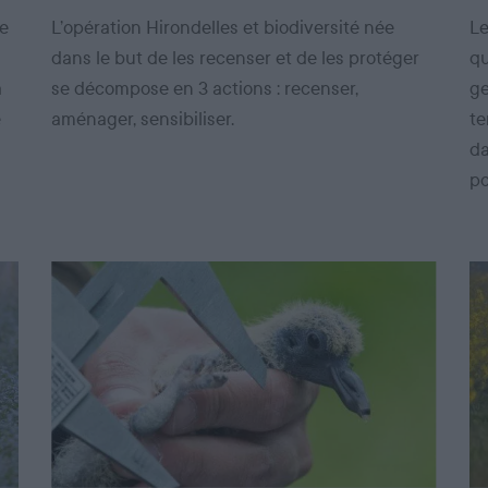
de
L’opération Hirondelles et biodiversité née
Le
dans le but de les recenser et de les protéger
qu
a
se décompose en 3 actions : recenser,
ge
e
aménager, sensibiliser.
te
da
po