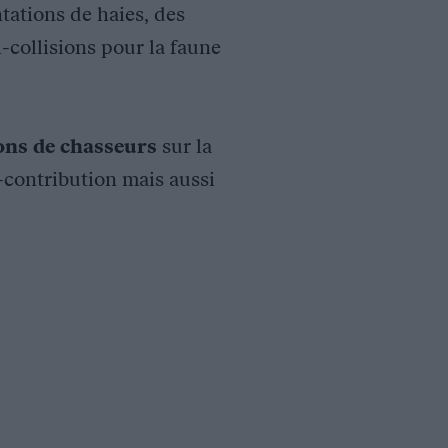
tations de haies, des
i-collisions pour la faune
ions de chasseurs
sur la
o-contribution mais aussi
 en période estivale. Prévues dans le Schéma Départemental de Ge