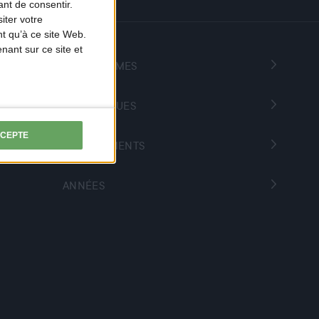
nt de consentir.
iter votre
t qu’à ce site Web.
ant sur ce site et
PROGRAMMES
THÉMATIQUES
CCEPTE
DÉPARTEMENTS
ANNÉES