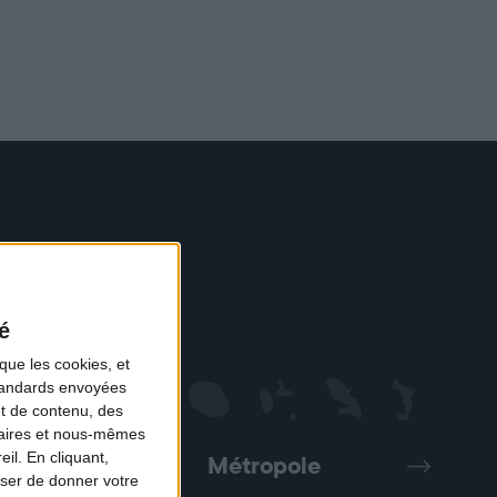
é
que les cookies, et
standards envoyées
et de contenu, des
naires et nous-mêmes
il. En cliquant,
Métropole
Précédent
Suivant
ser de donner votre