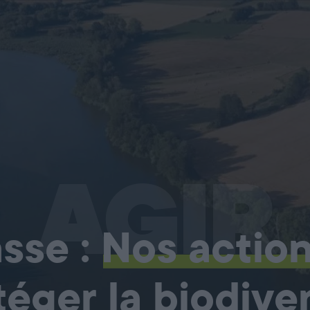
AGIR
sse :
Nos actio
téger la biodiver