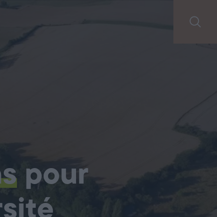
ns
pour
sité