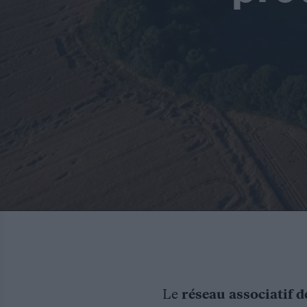
Le
réseau associatif d