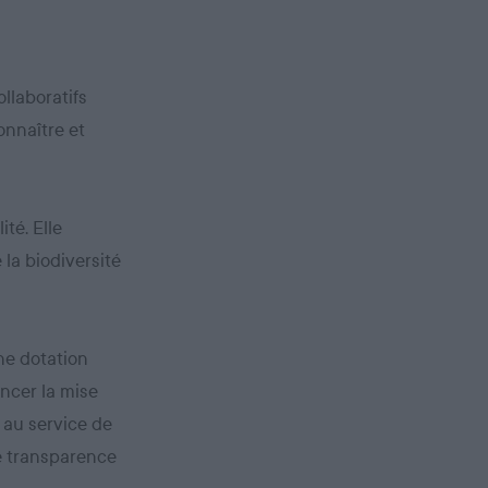
llaboratifs
onnaître et
ité. Elle
 la biodiversité
une dotation
ancer la mise
 au service de
le transparence