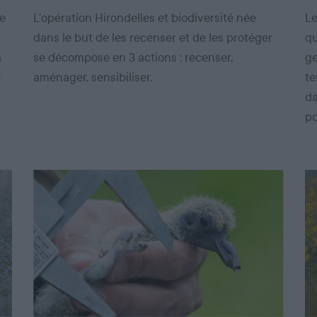
de
L’opération Hirondelles et biodiversité née
Le
dans le but de les recenser et de les protéger
qu
a
se décompose en 3 actions : recenser,
ge
e
aménager, sensibiliser.
te
da
po