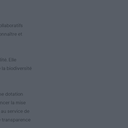
llaboratifs
onnaître et
ité. Elle
 la biodiversité
une dotation
ancer la mise
 au service de
le transparence