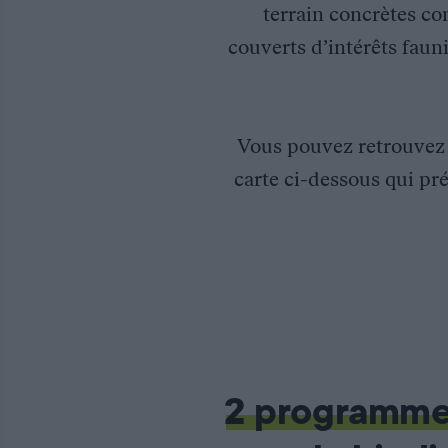
terrain concrètes co
couverts d’intérêts fauni
Vous pouvez retrouve
carte ci-dessous qui pré
Développement d’un maillage d’éléments paysagers en région 
Depuis 2009, la Fédération Départementale des Chasseurs du Ge
L’objectif est de sensibiliser les gestionnaires du territoire (
2 programm