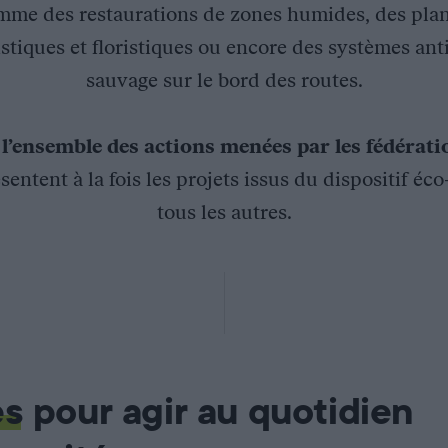
mme des restaurations de zones humides, des plan
stiques et floristiques ou encore des systèmes ant
sauvage sur le bord des routes.
z
l’ensemble des actions menées par les fédérat
sentent à la fois les projets issus du dispositif éc
tous les autres.
agricole Sud-Lomagne et côteaux du Gers
rs a mis en place un programme d’aménagement des habitats nat
collectivités, agriculteurs et chasseurs) au maintien des élémen
es
pour agir au quotidien