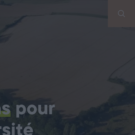
ns
pour
sité