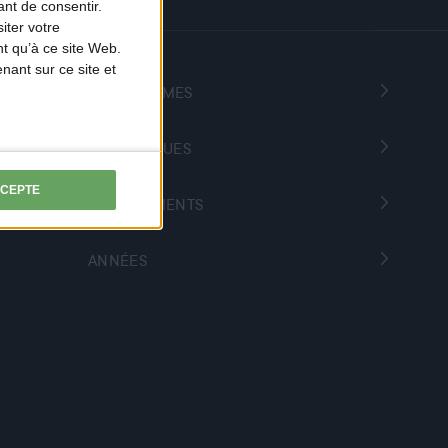
nt de consentir.
iter votre
t qu’à ce site Web.
ant sur ce site et
PROGRAMMES
THÉMATIQUES
CCEPTE
DÉPARTEMENTS
ANNÉES