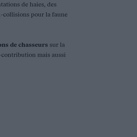
tations de haies, des
i-collisions pour la faune
ions de chasseurs
sur la
o-contribution mais aussi
urels, en faveur de la perdrix rouge sur trois cantons (Saint
ts paysagers. Ainsi, grâce à un réseau d’exploitations agricoles