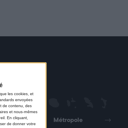
é
que les cookies, et
standards envoyées
et de contenu, des
naires et nous-mêmes
il. En cliquant,
Métropole
Précédent
Suivant
ser de donner votre