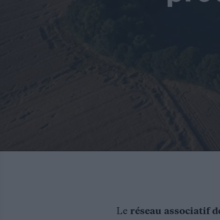
Le
réseau associatif d