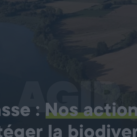
AGIR
sse :
Nos actio
téger la biodiver