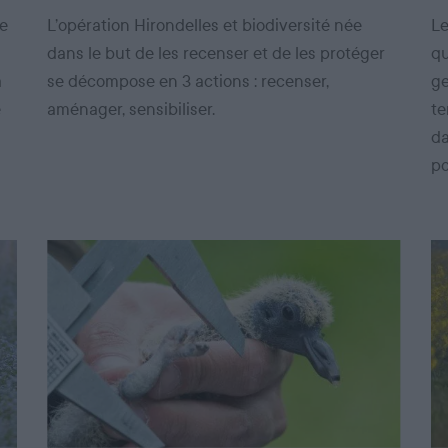
de
L’opération Hirondelles et biodiversité née
Le
dans le but de les recenser et de les protéger
qu
a
se décompose en 3 actions : recenser,
ge
e
aménager, sensibiliser.
te
da
po