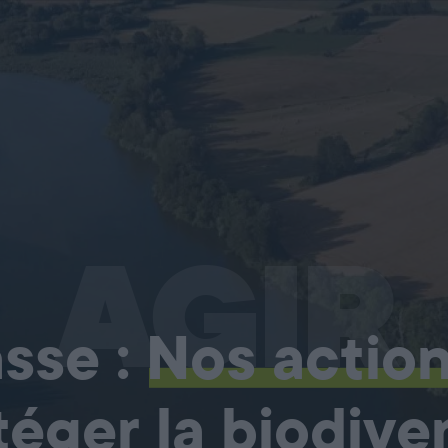
AGIR
sse :
Nos actio
téger la biodiver