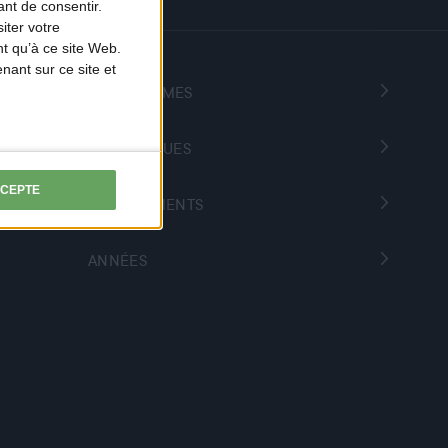
nt de consentir.
iter votre
t qu’à ce site Web.
ant sur ce site et
PROGRAMMES
THÉMATIQUES
CCEPTE
DÉPARTEMENTS
ANNÉES