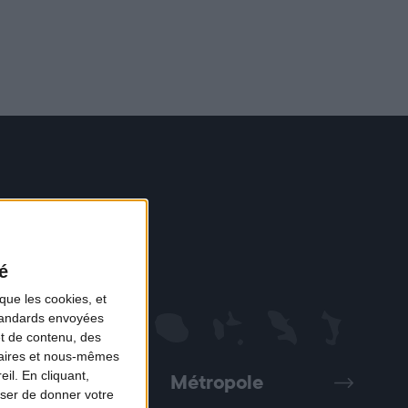
é
que les cookies, et
standards envoyées
et de contenu, des
naires et nous-mêmes
il. En cliquant,
Métropole
Précédent
Suivant
ser de donner votre