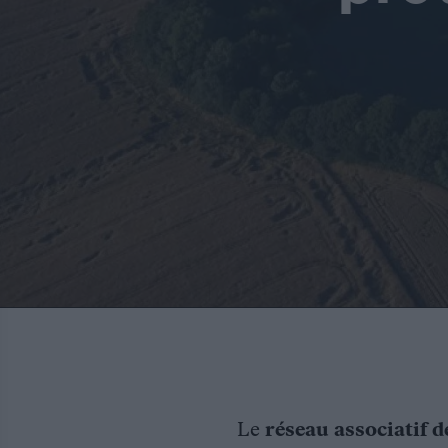
Le
réseau associatif d