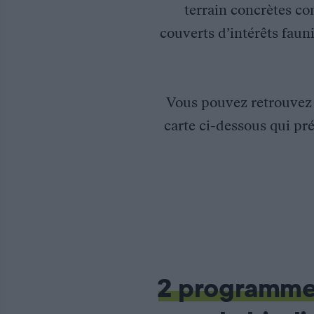
terrain concrètes co
couverts d’intérêts fauni
Vous pouvez retrouve
carte ci-dessous qui pré
Développement, mutualisation et mise en réseau de sites d’éd
2 programm