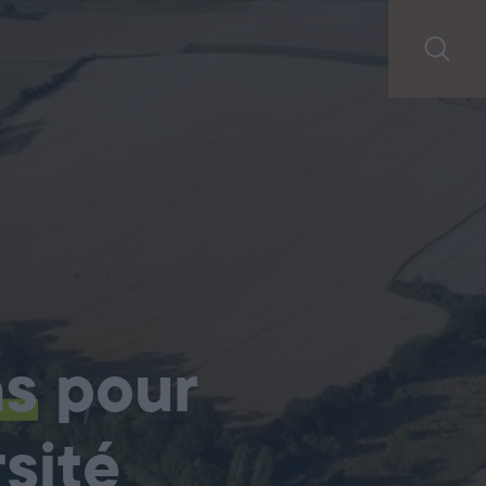
ns
pour
sité