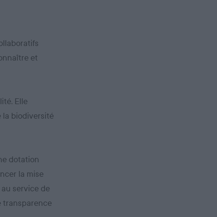
llaboratifs
onnaître et
ité. Elle
 la biodiversité
une dotation
ancer la mise
 au service de
le transparence