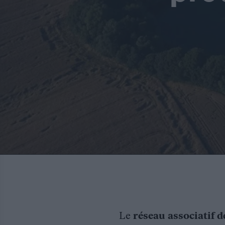
Le
réseau associatif d