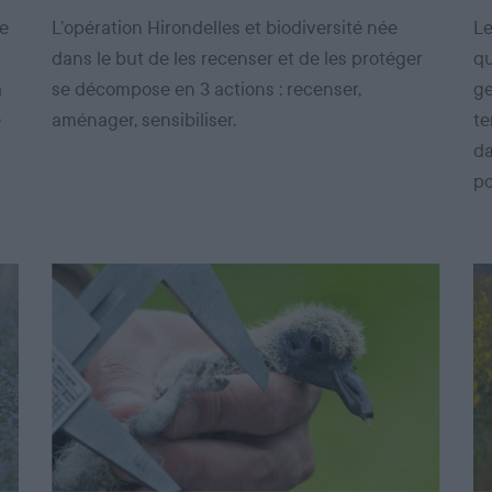
de
L’opération Hirondelles et biodiversité née
Le
dans le but de les recenser et de les protéger
qu
a
se décompose en 3 actions : recenser,
ge
e
aménager, sensibiliser.
te
da
po