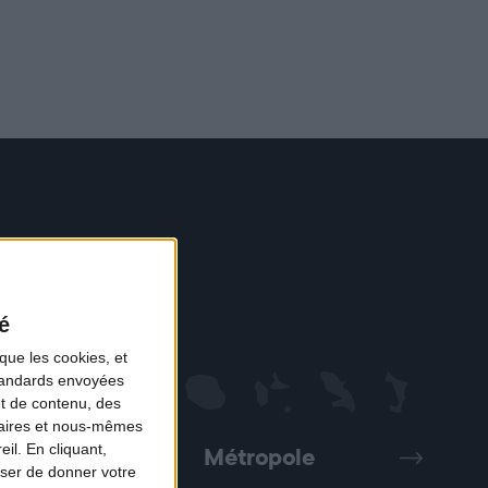
é
que les cookies, et
standards envoyées
et de contenu, des
naires et nous-mêmes
il. En cliquant,
Métropole
Précédent
Suivant
ser de donner votre