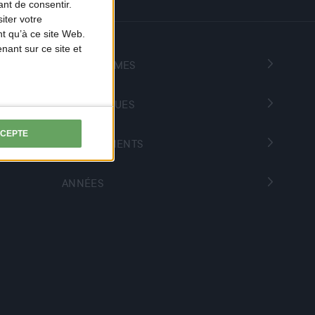
nt de consentir.
iter votre
t qu’à ce site Web.
ant sur ce site et
PROGRAMMES
THÉMATIQUES
CCEPTE
DÉPARTEMENTS
ANNÉES