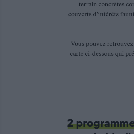
terrain concrètes co
couverts d’intérêts fauni
Vous pouvez retrouve
carte ci-dessous qui pré
ETUDE DE FAISABILITE D’IMPLANTATION D’UNE POPU
2 programm