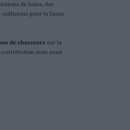
tations de haies, des
i-collisions pour la faune
ions de chasseurs
sur la
o-contribution mais aussi
ENTRE AUVERGNE ET RHONE ALPES