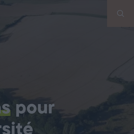
ns
pour
sité