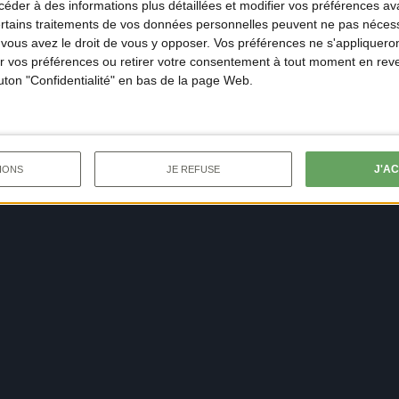
der à des informations plus détaillées et modifier vos préférences ava
ertains traitements de vos données personnelles peuvent ne pas nécess
ous avez le droit de vous y opposer. Vos préférences ne s'appliqueron
 vos préférences ou retirer votre consentement à tout moment en reven
outon "Confidentialité" en bas de la page Web.
J'A
IONS
JE REFUSE