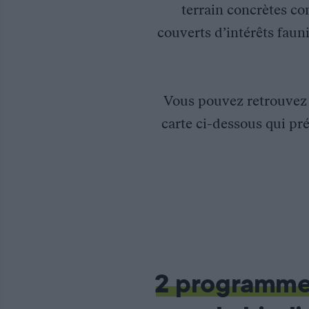
terrain concrètes co
couverts d’intérêts fauni
Vous pouvez retrouve
carte ci-dessous qui pré
Gestion conservatoire de la réserve de chasse et de faune sauv
Acquise par l’Association de chasse maritime de l’étang de l’
2 programm