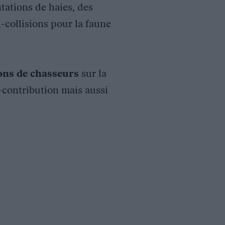
tations de haies, des
i-collisions pour la faune
ions de chasseurs
sur la
o-contribution mais aussi
: ZNIEFF, ZICO, site classé, SIC « Etang de Maugio », ZPS, Nat