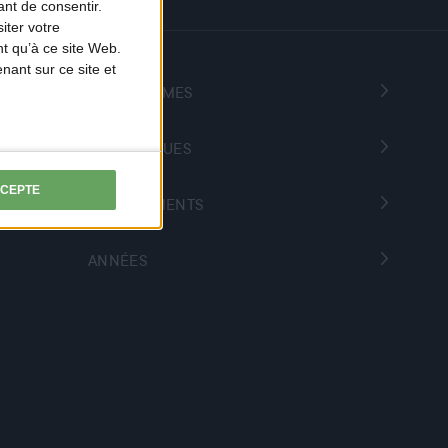
nt de consentir.
iter votre
t qu’à ce site Web.
ant sur ce site et
PROGRAMMES
THÉMATIQUES
CCEPTE
DÉPARTEMENTS
ANNÉES