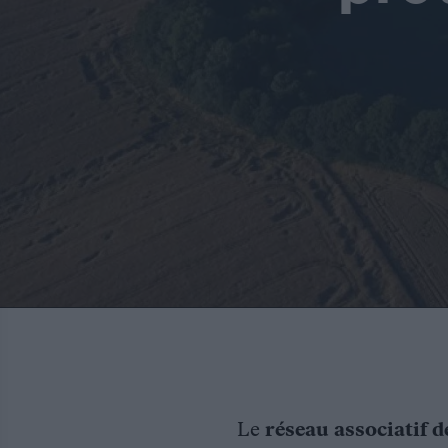
Le
réseau associatif d