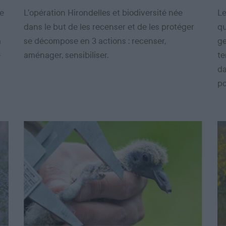
de
L’opération Hirondelles et biodiversité née
Le
dans le but de les recenser et de les protéger
qu
a
se décompose en 3 actions : recenser,
ge
e
aménager, sensibiliser.
te
da
po