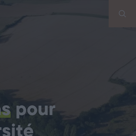
ns
pour
sité