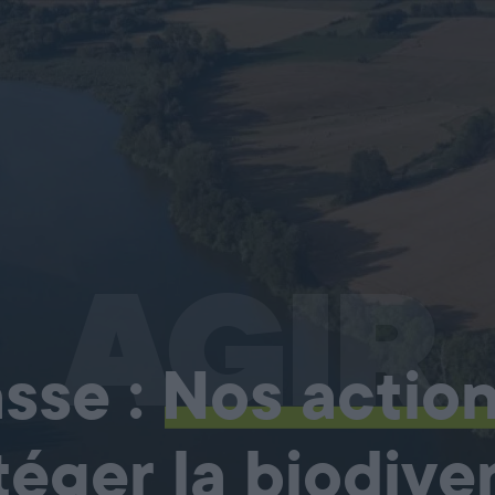
AGIR
sse :
Nos actio
téger la biodiver