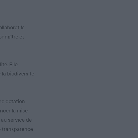
llaboratifs
onnaître et
ité. Elle
 la biodiversité
une dotation
ancer la mise
 au service de
le transparence