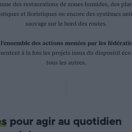
mme des restaurations de zones humides, des plan
stiques et floristiques ou encore des systèmes ant
sauvage sur le bord des routes.
z
l’ensemble des actions menées par les fédérat
sentent à la fois les projets issus du dispositif éc
tous les autres.
age de Saint-Marcel le Neuf dans l’Hérault
Or (ACM), la réserve cumule de nombreux statuts de protection
es
pour agir au quotidien