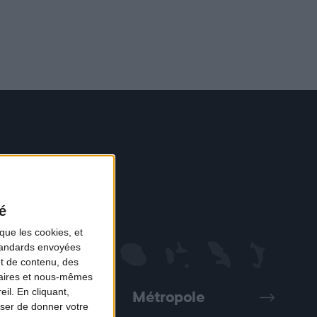
é
que les cookies, et
standards envoyées
et de contenu, des
naires et nous-mêmes
il. En cliquant,
Métropole
Précédent
Suivant
ser de donner votre