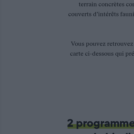
terrain concrètes co
couverts d’intérêts fauni
Vous pouvez retrouve
carte ci-dessous qui pré
Gestion de déchets de venaison dans la lutte contre la tuber
Dans le cadre du projet Sylvatub, la Fédération des chasseurs 
– sécurité sanitaire suite à la recrudescence de la tuberculose
– 7 associations de chasse associées
2 programm
– évacuation des déchets de venaison des grands gibiers vers u
– superficie de 30 000 ha
– 760kg de déchets