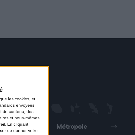
é
que les cookies, et
standards envoyées
et de contenu, des
naires et nous-mêmes
il. En cliquant,
Métropole
Précédent
Suivant
ser de donner votre