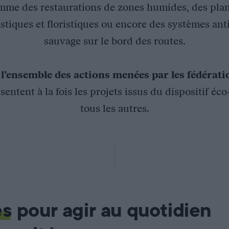
mme des restaurations de zones humides, des plan
stiques et floristiques ou encore des systèmes ant
sauvage sur le bord des routes.
z
l’ensemble des actions menées par les fédérat
sentent à la fois les projets issus du dispositif éc
tous les autres.
culose bovine – Pays d’Horte – SYLVATUB
de Charente met en place la gestion de déchets de venaison dans
 bovine
es
pour agir au quotidien
n centre d’équarrissage pour incinération