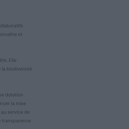
llaboratifs
onnaître et
ité. Elle
 la biodiversité
une dotation
ancer la mise
 au service de
le transparence