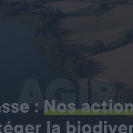
AGIR
sse :
Nos actio
téger la biodiver