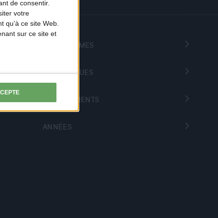
nt de consentir.
iter votre
t qu’à ce site Web.
ant sur ce site et
PROGRAMMES
THÉMATIQUES
CCEPTE
DÉPARTEMENTS
ANNÉES