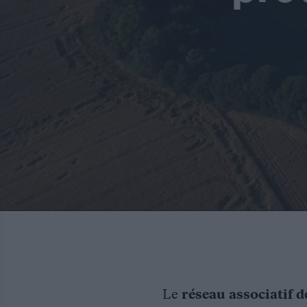
Le
réseau associatif d