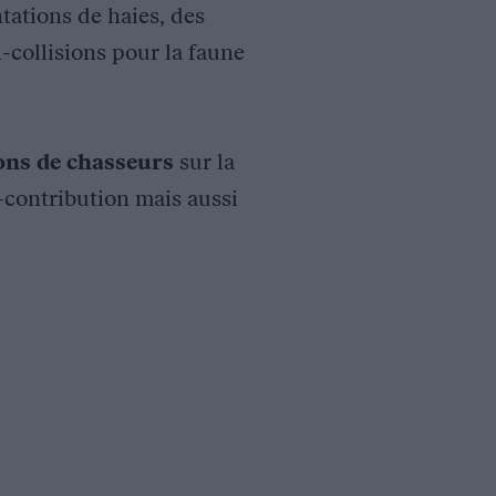
tations de haies, des
i-collisions pour la faune
ions de chasseurs
sur la
o-contribution mais aussi
 la lutte contre la tuberculose bovine :