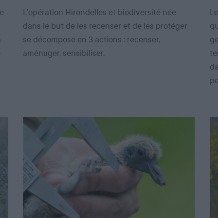
de
L’opération Hirondelles et biodiversité née
Le
dans le but de les recenser et de les protéger
qu
a
se décompose en 3 actions : recenser,
ge
e
aménager, sensibiliser.
te
da
po