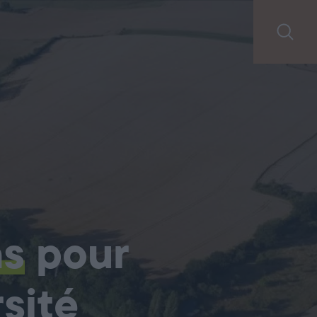
ns
pour
sité