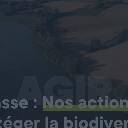
AGIR
sse :
Nos actio
téger la biodiver