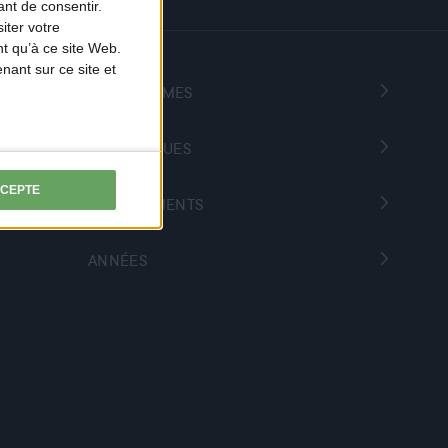
nt de consentir.
iter votre
t qu’à ce site Web.
ant sur ce site et
PROGRAMMES
THÉMATIQUES
CCEPTE
DÉPARTEMENTS
ANNÉES