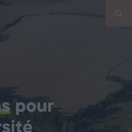
ns
pour
sité