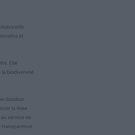
llaboratifs
onnaître et
ité. Elle
 la biodiversité
une dotation
ancer la mise
 au service de
le transparence