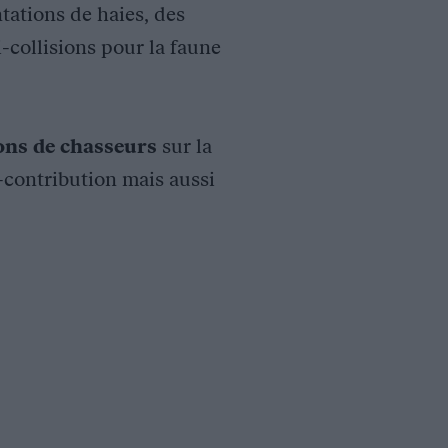
tations de haies, des
i-collisions pour la faune
ions de chasseurs
sur la
o-contribution mais aussi
ordés de 6 Hectares de marais, sont pêchés annuellement et un a