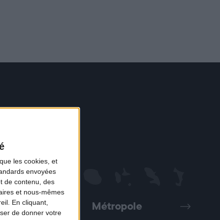
é
que les cookies, et
standards envoyées
et de contenu, des
naires et nous-mêmes
il. En cliquant,
Métropole
Précédent
Suivant
ser de donner votre