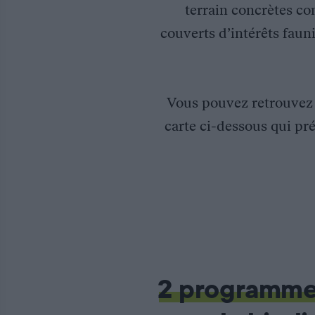
terrain concrètes co
couverts d’intérêts fauni
Vous pouvez retrouve
carte ci-dessous qui pré
Gestion des étangs piscicoles en faveur des oiseaux d’eau dans
Les étangs de « JUIGNY » ont, depuis de nombreuses années, une
2 programm