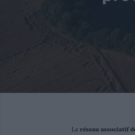
Le
réseau associatif d