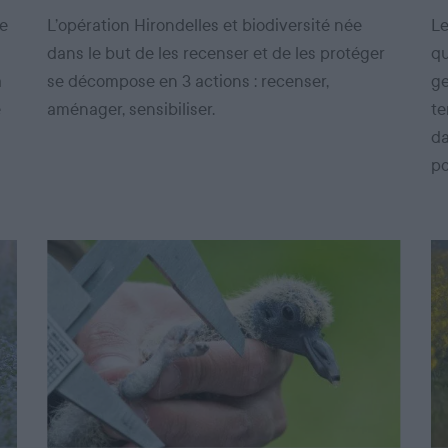
de
L’opération Hirondelles et biodiversité née
Le
dans le but de les recenser et de les protéger
qu
a
se décompose en 3 actions : recenser,
ge
e
aménager, sensibiliser.
te
da
po