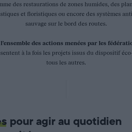
mme des restaurations de zones humides, des plan
stiques et floristiques ou encore des systèmes ant
sauvage sur le bord des routes.
z
l’ensemble des actions menées par les fédérat
sentent à la fois les projets issus du dispositif éc
tous les autres.
 les Deux-Sèvres
 vocation piscicole. Ces étangs d’une surface de 33 hectares, b
es
pour agir au quotidien