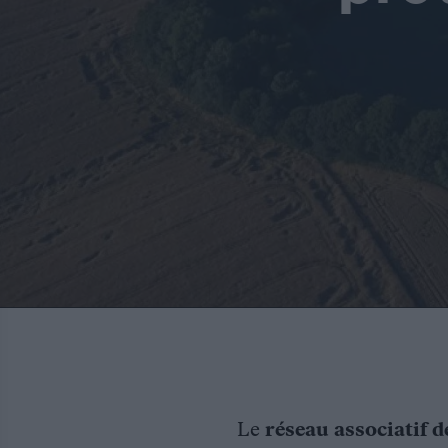
Le
réseau associatif d