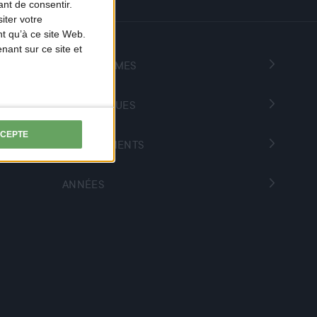
nt de consentir.
iter votre
t qu’à ce site Web.
ant sur ce site et
PROGRAMMES
THÉMATIQUES
CCEPTE
DÉPARTEMENTS
ANNÉES