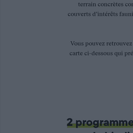
terrain concrètes co
couverts d’intérêts fauni
Vous pouvez retrouve
carte ci-dessous qui pré
Gestion des sites Natura 2000 de Haute-Savoie
La Fédération des Chasseurs de Haute-Savoie participe aux réun
Les actions sont pour l’instant orientées vers l’animation et la
2 programm