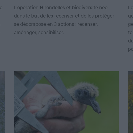
de
L’opération Hirondelles et biodiversité née
Le
dans le but de les recenser et de les protéger
qu
a
se décompose en 3 actions : recenser,
ge
e
aménager, sensibiliser.
te
da
po