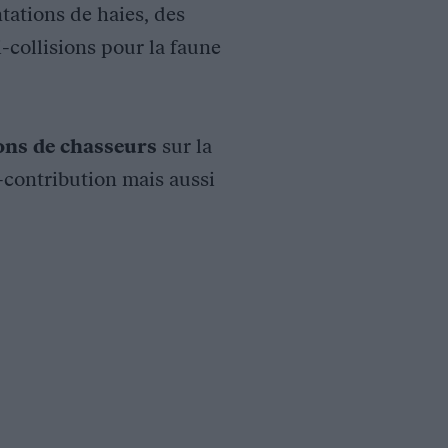
tations de haies, des
i-collisions pour la faune
ions de chasseurs
sur la
o-contribution mais aussi
es Usses, du Haut-Giffre et du Gavot, ces deux derniers ayant 
issances et études proposées par la Fédération (diagnostic des h