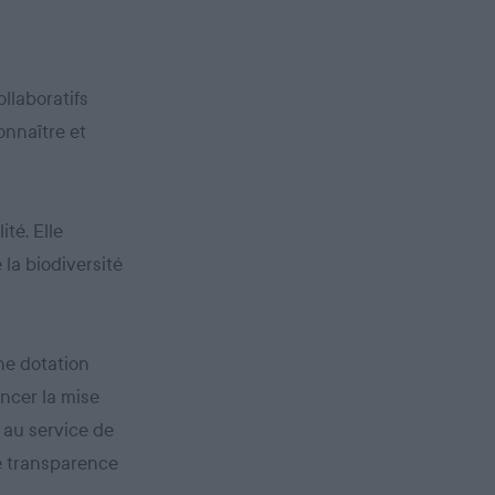
llaboratifs
onnaître et
ité. Elle
 la biodiversité
une dotation
ancer la mise
 au service de
le transparence