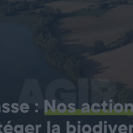
AGIR
sse :
Nos actio
téger la biodiver