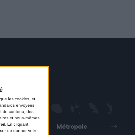
é
que les cookies, et
standards envoyées
et de contenu, des
naires et nous-mêmes
il. En cliquant,
Métropole
Précédent
Suivant
ser de donner votre