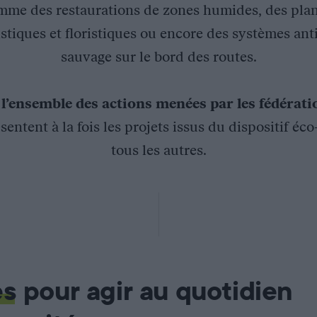
mme des restaurations de zones humides, des plan
stiques et floristiques ou encore des systèmes ant
sauvage sur le bord des routes.
z
l’ensemble des actions menées par les fédérat
sentent à la fois les projets issus du dispositif éc
tous les autres.
ions et comité de pilotage des sites Natura 2000 des Avaris, d
 sensibilisation et concerneront bientôt l’acquisition des conna
es
pour agir au quotidien