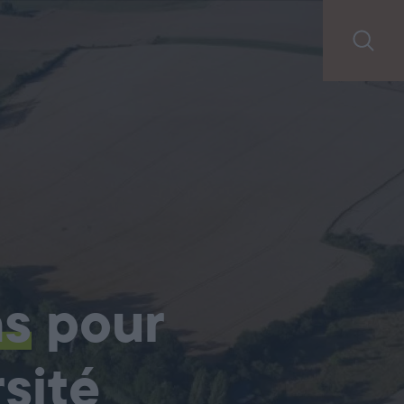
ns
pour
sité