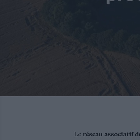
Le
réseau associatif d