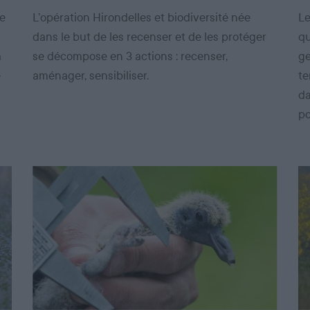
de
L’opération Hirondelles et biodiversité née
Le
dans le but de les recenser et de les protéger
qu
a
se décompose en 3 actions : recenser,
ge
e
aménager, sensibiliser.
te
da
po