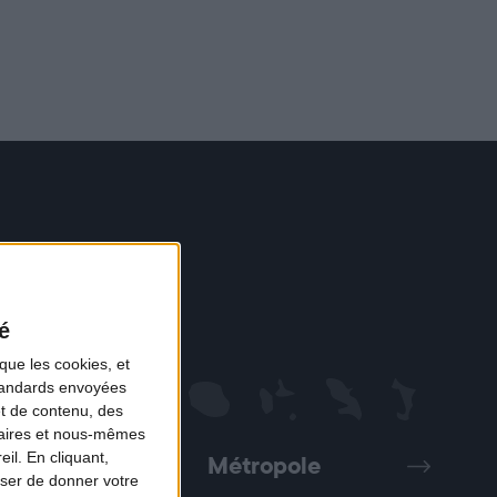
é
que les cookies, et
standards envoyées
et de contenu, des
naires et nous-mêmes
il. En cliquant,
Métropole
Précédent
Suivant
ser de donner votre