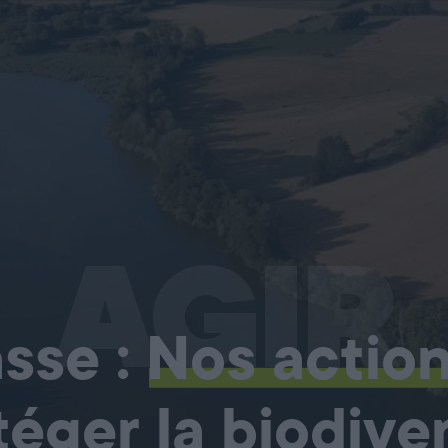
AGIR
sse :
Nos actio
téger la biodiver