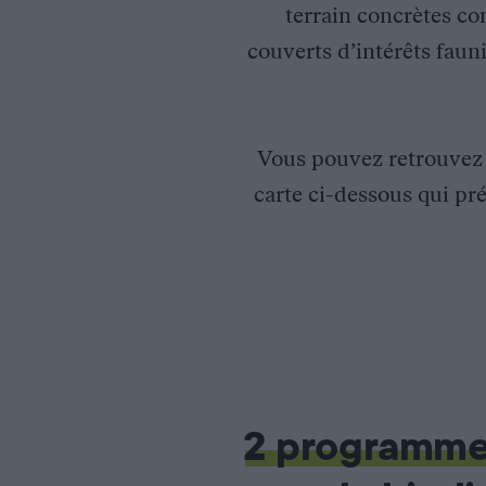
terrain concrètes co
couverts d’intérêts fauni
Vous pouvez retrouve
carte ci-dessous qui pré
Participation au programme Agrifaune
Le programme Agrifaune « Biodiversité en milieux agricoles dan
2 programm