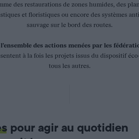
mme des restaurations de zones humides, des plan
stiques et floristiques ou encore des systèmes ant
sauvage sur le bord des routes.
z
l’ensemble des actions menées par les fédérat
sentent à la fois les projets issus du dispositif éc
tous les autres.
s le Lautrecois-Castrais » engage 5 fermes pilotes dans le déve
es
pour agir au quotidien