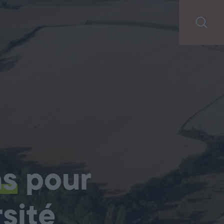
ns
pour
sité