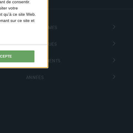
nt de consentir.
iter votre
t qu’à ce site Web.
ant sur ce site et
PROGRAMMES
THÉMATIQUES
CCEPTE
DÉPARTEMENTS
ANNÉES