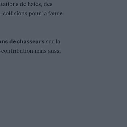
tations de haies, des
i-collisions pour la faune
ions de chasseurs
sur la
o-contribution mais aussi
loppement de pratiques favorables à la faune sauvage sans comp