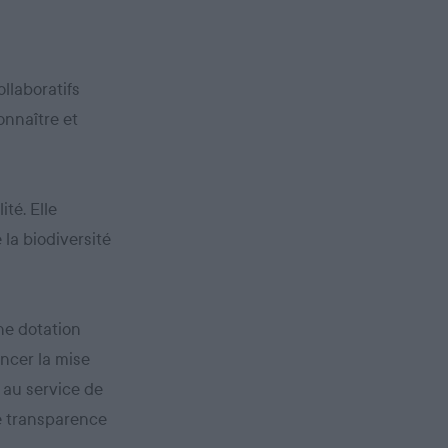
llaboratifs
onnaître et
ité. Elle
 la biodiversité
une dotation
ancer la mise
 au service de
le transparence