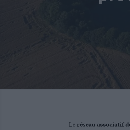
Le
réseau associatif d