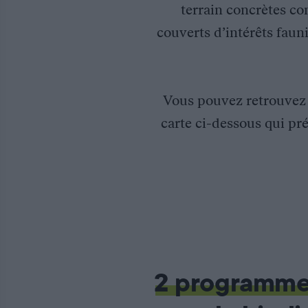
terrain concrètes co
couverts d’intérêts fauni
Vous pouvez retrouve
carte ci-dessous qui pré
Plantation d’arbustes dans le Bas-Rhin
Plus d’une vingtaine de bénévoles (chasseurs, agriculteurs, éc
2 programm