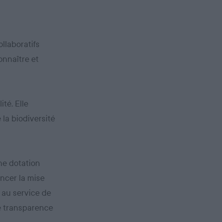
llaboratifs
onnaître et
ité. Elle
 la biodiversité
une dotation
ancer la mise
 au service de
le transparence