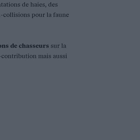
tations de haies, des
i-collisions pour la faune
ions de chasseurs
sur la
o-contribution mais aussi
z-vous sur une exploitation agricole pour y planter des haies. 