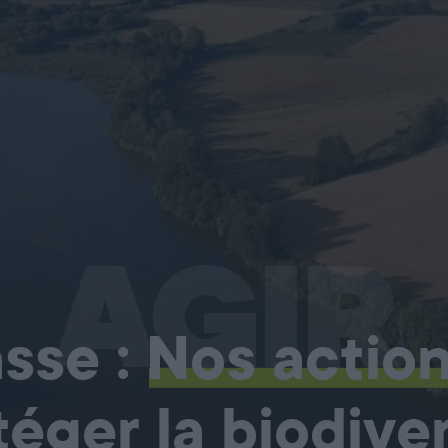
AGIR
sse :
Nos actio
téger la biodiver