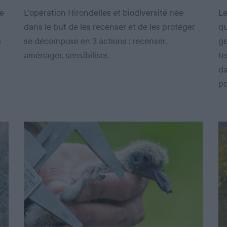
de
L’opération Hirondelles et biodiversité née
Le
dans le but de les recenser et de les protéger
qu
a
se décompose en 3 actions : recenser,
ge
e
aménager, sensibiliser.
te
da
po