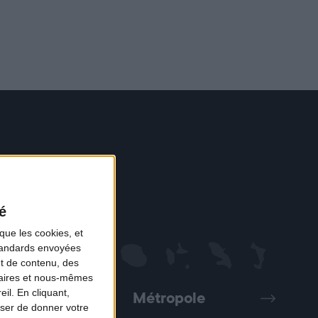
é
que les cookies, et
standards envoyées
et de contenu, des
naires et nous-mêmes
il. En cliquant,
Métropole
Précédent
Suivant
ser de donner votre