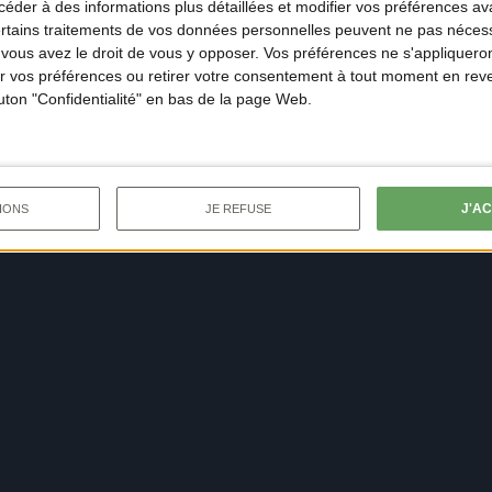
der à des informations plus détaillées et modifier vos préférences ava
ertains traitements de vos données personnelles peuvent ne pas nécess
ous avez le droit de vous y opposer. Vos préférences ne s'appliqueron
 vos préférences ou retirer votre consentement à tout moment en reven
outon "Confidentialité" en bas de la page Web.
J'A
IONS
JE REFUSE