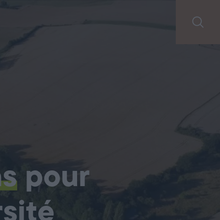
ns
pour
sité