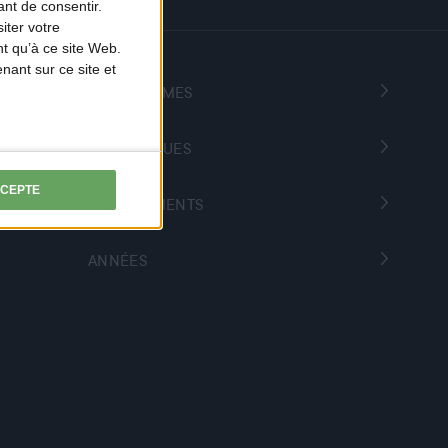
nt de consentir.
iter votre
t qu’à ce site Web.
ant sur ce site et
PROGRAMMES
THÉMATIQUES
CCEPTE
DÉPARTEMENTS
ANNÉES