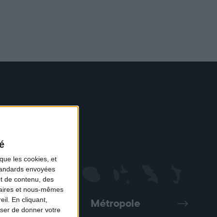
é
que les cookies, et
standards envoyées
et de contenu, des
naires et nous-mêmes
il. En cliquant,
Métropole
Précédent
Suivant
ser de donner votre