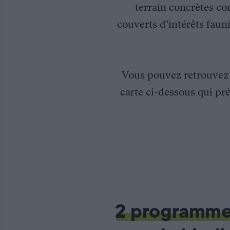
terrain concrètes co
couverts d’intérêts fauni
Vous pouvez retrouve
carte ci-dessous qui pré
Programme de restauration et de suivis de mares en contexte
2 programm