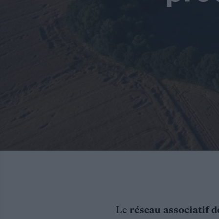
Le
réseau associatif d