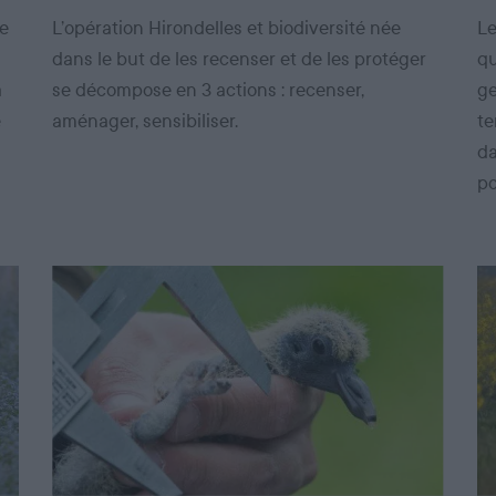
de
L’opération Hirondelles et biodiversité née
Le
dans le but de les recenser et de les protéger
qu
a
se décompose en 3 actions : recenser,
ge
e
aménager, sensibiliser.
te
da
po