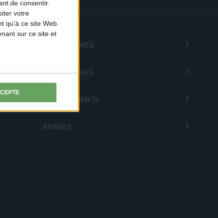
nt de consentir.
iter votre
t qu’à ce site Web.
ant sur ce site et
PROGRAMMES
THÉMATIQUES
CCEPTE
DÉPARTEMENTS
ANNÉES