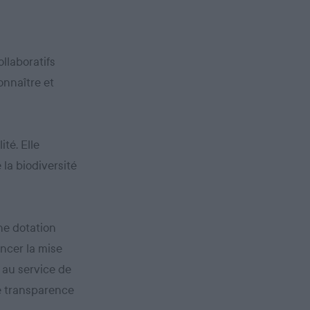
llaboratifs
onnaître et
ité. Elle
 la biodiversité
une dotation
ancer la mise
 au service de
le transparence