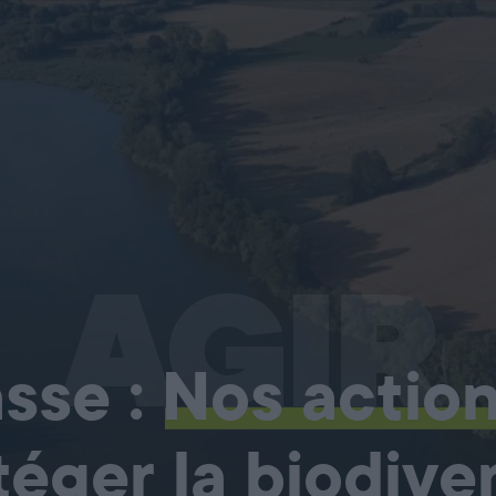
AGIR
sse :
Nos actio
téger la biodiver