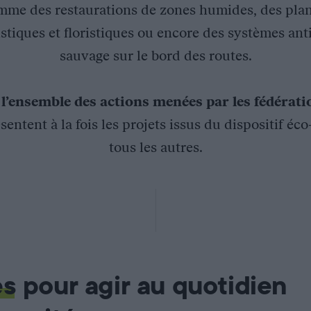
mme des restaurations de zones humides, des plan
stiques et floristiques ou encore des systèmes ant
sauvage sur le bord des routes.
z
l’ensemble des actions menées par les fédérat
sentent à la fois les projets issus du dispositif éc
tous les autres.
 méditerranéen au sein du Camp militaire des Garrigues – PH
es
pour agir au quotidien