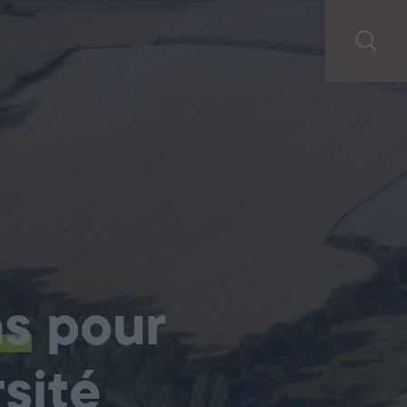
ns
pour
sité