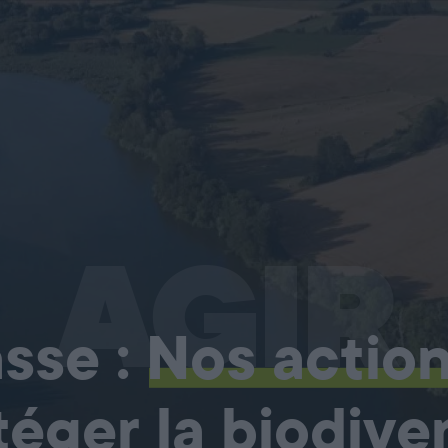
AGIR
sse :
Nos actio
téger la biodiver