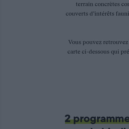
terrain concrètes co
couverts d’intérêts fauni
Vous pouvez retrouve
carte ci-dessous qui pré
Programme Prédateur Proies Lynx – Étude des effets de la chass
2 programm