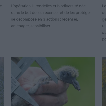
de
L’opération Hirondelles et biodiversité née
Le
dans le but de les recenser et de les protéger
qu
a
se décompose en 3 actions : recenser,
ge
e
aménager, sensibiliser.
te
da
po