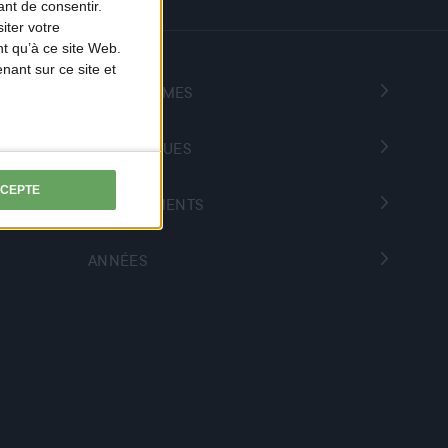
nt de consentir.
iter votre
t qu’à ce site Web.
ant sur ce site et
PROGRAMMES
THÉMATIQUES
CCEPTE
DÉPARTEMENTS
ANNÉES