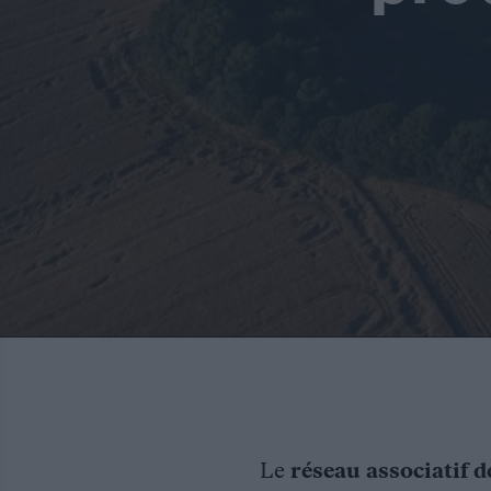
Le
réseau associatif d