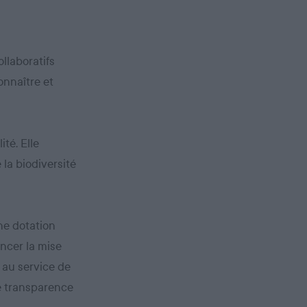
llaboratifs
onnaître et
ité. Elle
 la biodiversité
une dotation
ancer la mise
 au service de
le transparence