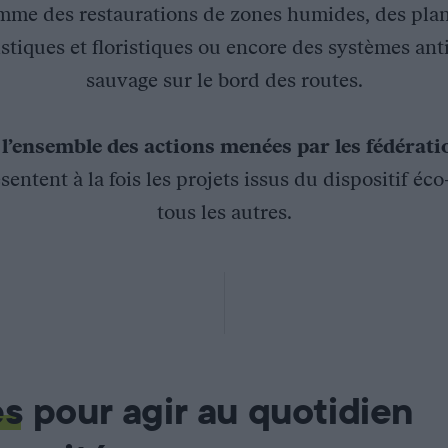
mme des restaurations de zones humides, des plan
stiques et floristiques ou encore des systèmes ant
sauvage sur le bord des routes.
z
l’ensemble des actions menées par les fédérat
sentent à la fois les projets issus du dispositif éc
tous les autres.
e et de la prédation par le lynx boréal sur les populations de
es
pour agir au quotidien