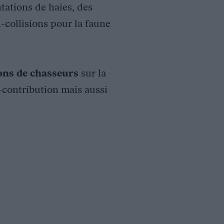
tations de haies, des
i-collisions pour la faune
ions de chasseurs
sur la
o-contribution mais aussi
 chevreuils et de chamois – Phase