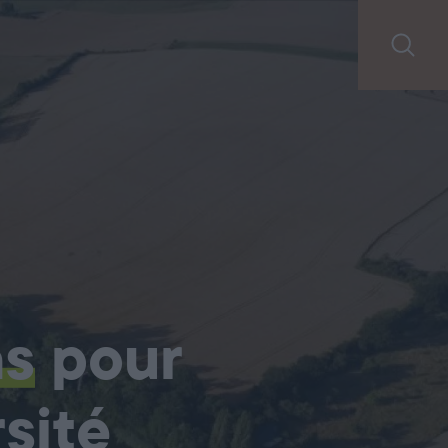
ns
pour
sité