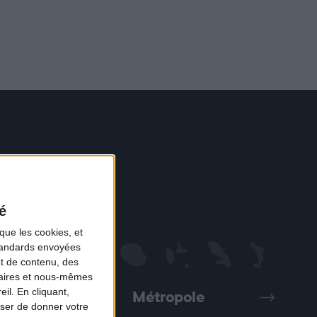
é
que les cookies, et
standards envoyées
et de contenu, des
naires et nous-mêmes
il. En cliquant,
Métropole
Précédent
Suivant
ser de donner votre