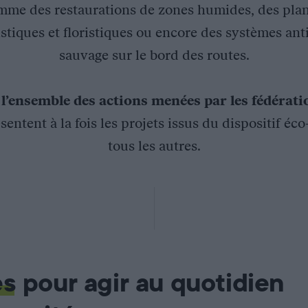
mme des restaurations de zones humides, des plan
stiques et floristiques ou encore des systèmes ant
sauvage sur le bord des routes.
z
l’ensemble des actions menées par les fédérat
sentent à la fois les projets issus du dispositif éc
tous les autres.
nistère
e Parc Naturel Régional d’Armorique et l’équipe LIFE Elia, la F
s forestières des tracés de lignes à haute tension en corridors 
es
pour agir au quotidien