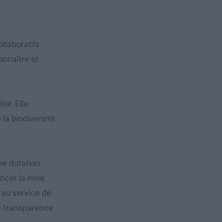
llaboratifs
onnaître et
ité. Elle
 la biodiversité
une dotation
ancer la mise
 au service de
le transparence