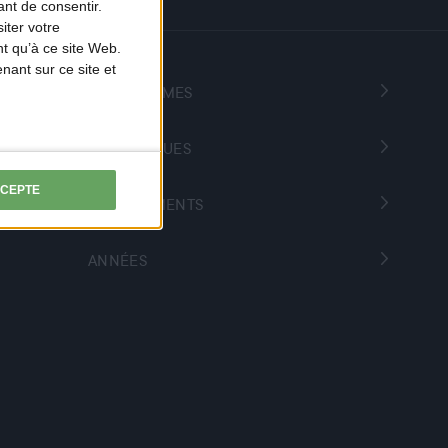
nt de consentir.
iter votre
t qu’à ce site Web.
ant sur ce site et
PROGRAMMES
THÉMATIQUES
CCEPTE
DÉPARTEMENTS
ANNÉES