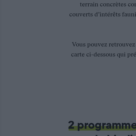
terrain concrètes co
couverts d’intérêts fauni
Vous pouvez retrouve
carte ci-dessous qui pré
Projet « LIFE-RTE » pour des corridors écologiques dans le Fi
En partenariat avec RTE (Réseau de Transport d’Electricité), l
L’objectif principal du projet est la transformation des emprise
Plus d’info : http://www.life-elia.eu/fr/
2 programm