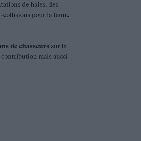
tations de haies, des
i-collisions pour la faune
ions de chasseurs
sur la
o-contribution mais aussi
édération des Chasseurs du Finistère accueille, autour de son c
écologiques en Belgique et en France. Les actions de restauration