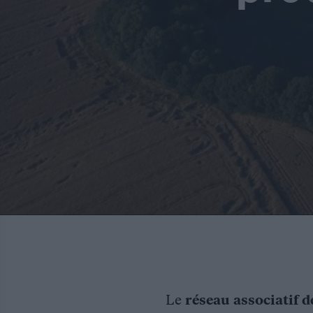
Le
réseau associatif d