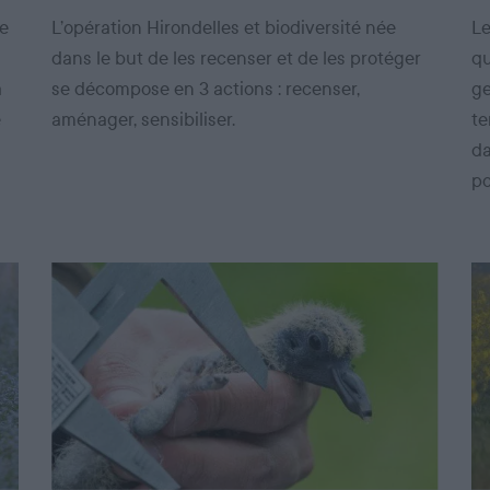
de
L’opération Hirondelles et biodiversité née
Le
dans le but de les recenser et de les protéger
qu
a
se décompose en 3 actions : recenser,
ge
e
aménager, sensibiliser.
te
da
po