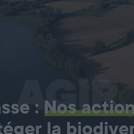
AGIR
sse :
Nos actio
téger la biodiver