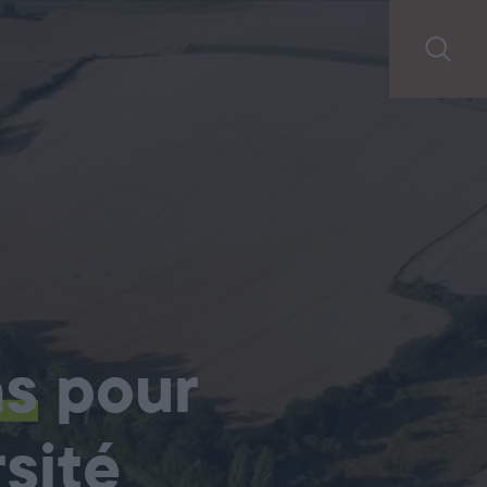
ns
pour
sité