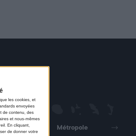
é
que les cookies, et
standards envoyées
et de contenu, des
naires et nous-mêmes
il. En cliquant,
Métropole
Précédent
Suivant
ser de donner votre