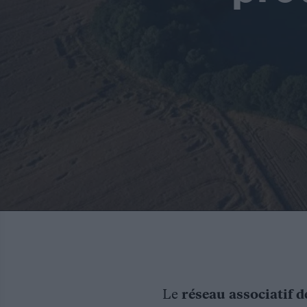
Le
réseau associatif d