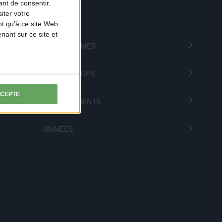
nt de consentir.
iter votre
t qu’à ce site Web.
ant sur ce site et
PROGRAMMES
THÉMATIQUES
CCEPTE
DÉPARTEMENTS
ANNÉES