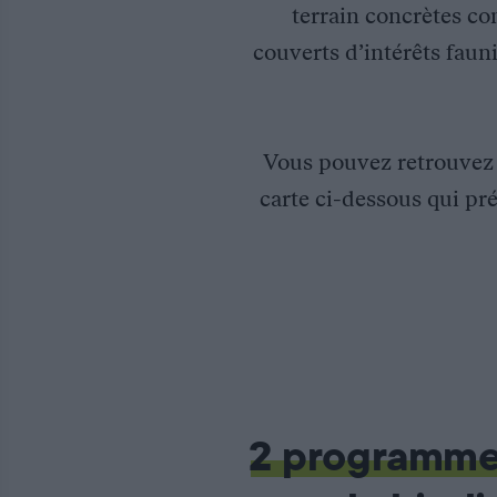
terrain concrètes co
couverts d’intérêts fauni
Vous pouvez retrouve
carte ci-dessous qui pré
Sensibilisation écologique sur les domaines skiables en Haute
La Fédération des Chasseurs de Haute-Savoie et l’Association 
Pour cette animation, une mascotte de tétras a été confectionné
2 programm