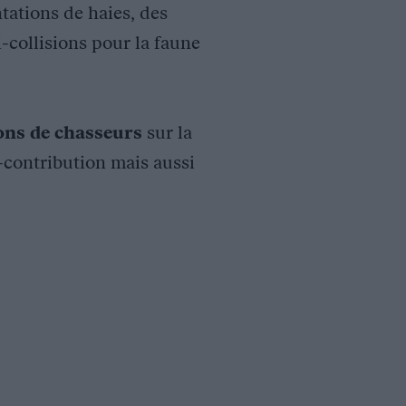
tations de haies, des
i-collisions pour la faune
ions de chasseurs
sur la
o-contribution mais aussi
ibilisation du grand public sur le domaine skiable de Saint Ge
r cet oiseau remarquable et emblématique. Le public a pu découv