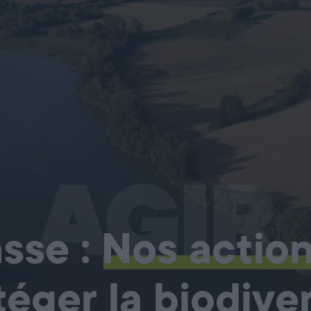
AGIR
sse :
Nos actio
téger la biodiver