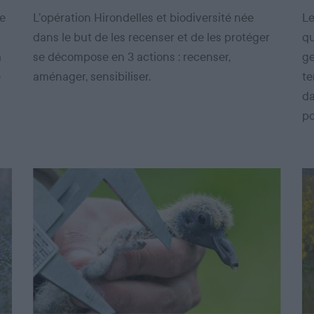
de
L’opération Hirondelles et biodiversité née
Le
dans le but de les recenser et de les protéger
qu
a
se décompose en 3 actions : recenser,
ge
e
aménager, sensibiliser.
te
da
po