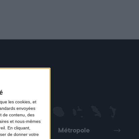
é
que les cookies, et
standards envoyées
et de contenu, des
naires et nous-mêmes
il. En cliquant,
Métropole
Précédent
Suivant
ser de donner votre