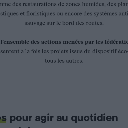
mme des restaurations de zones humides, des plan
stiques et floristiques ou encore des systèmes ant
sauvage sur le bord des routes.
z
l’ensemble des actions menées par les fédérat
sentent à la fois les projets issus du dispositif éc
tous les autres.
-Savoie
communale (ACCA) des Houches ont réalisé une animation de sens
e et a parcouru le site afin d’attirer l’attention du public su
es
pour agir au quotidien