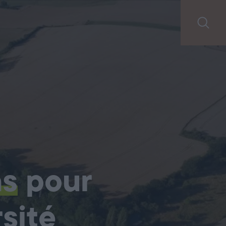
ns
pour
sité