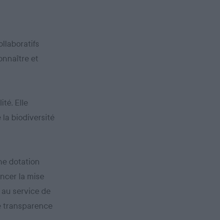
llaboratifs
onnaître et
ité. Elle
 la biodiversité
une dotation
ancer la mise
 au service de
le transparence