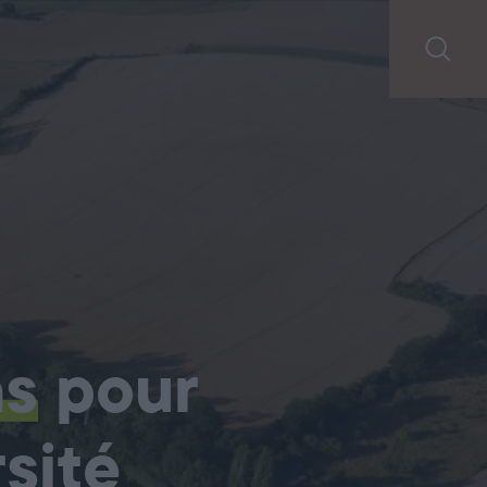
ns
pour
sité