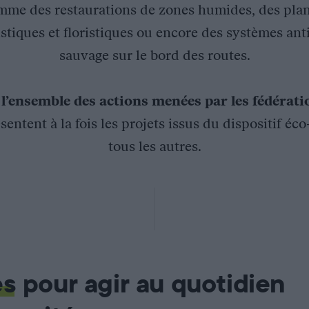
mme des restaurations de zones humides, des plan
stiques et floristiques ou encore des systèmes ant
sauvage sur le bord des routes.
z
l’ensemble des actions menées par les fédérat
sentent à la fois les projets issus du dispositif éc
tous les autres.
la bécasse de bois.
capturés, pesés et bagués. Avant d’être relâchés, la classe d’â
rdèche a été retenue en 2015 et en 2016 pour équiper des bécass
es
pour agir au quotidien