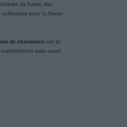
tations de haies, des
i-collisions pour la faune
ions de chasseurs
sur la
o-contribution mais aussi
ge de chaque oiseau est identifiée par l’analyse de la mue des 
es de balises Argos. La Fédération y contribue par l’implicatio