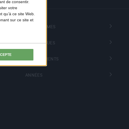
nt de consentir.
iter votre
t qu’à ce site Web.
ant sur ce site et
PROGRAMMES
THÉMATIQUES
CCEPTE
DÉPARTEMENTS
ANNÉES