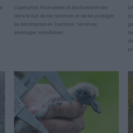
de
L’opération Hirondelles et biodiversité née
Le
dans le but de les recenser et de les protéger
qu
a
se décompose en 3 actions : recenser,
ge
e
aménager, sensibiliser.
te
da
po