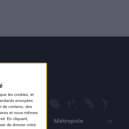
é
que les cookies, et
standards envoyées
et de contenu, des
naires et nous-mêmes
il. En cliquant,
Métropole
Précédent
Suivant
ser de donner votre