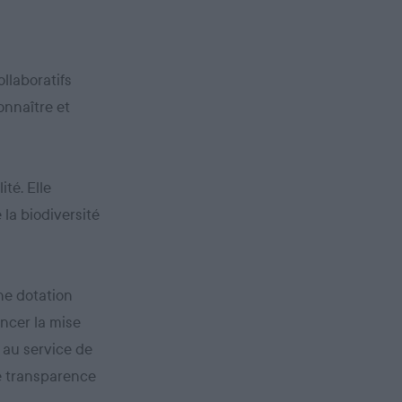
llaboratifs
onnaître et
ité. Elle
 la biodiversité
une dotation
ancer la mise
 au service de
le transparence