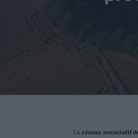
Le
réseau associatif d