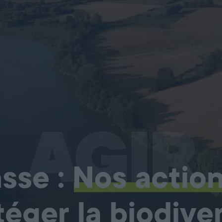
AGIR
sse :
Nos actio
téger la biodiver