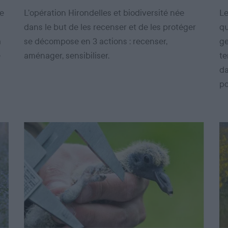
de
L’opération Hirondelles et biodiversité née
Le
dans le but de les recenser et de les protéger
qu
a
se décompose en 3 actions : recenser,
ge
e
aménager, sensibiliser.
te
da
po