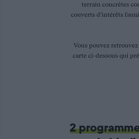
terrain concrètes co
couverts d’intérêts fauni
Vous pouvez retrouve
carte ci-dessous qui pré
Suivi de l’utilisation des passages à faune sur l’autoroute A39 
La Fédération des chasseurs du Jura met en place plusieurs acti
2 programm