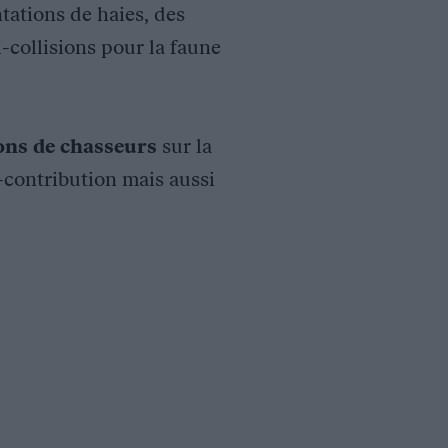
tations de haies, des
i-collisions pour la faune
ions de chasseurs
sur la
o-contribution mais aussi
e, évaluation et suivi de la fréquentation humaine, mise en pla