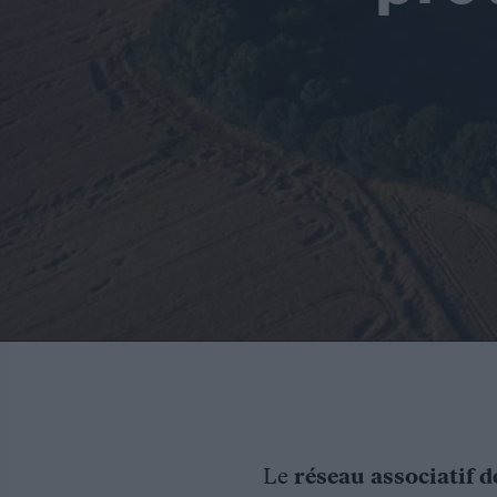
Le
réseau associatif d