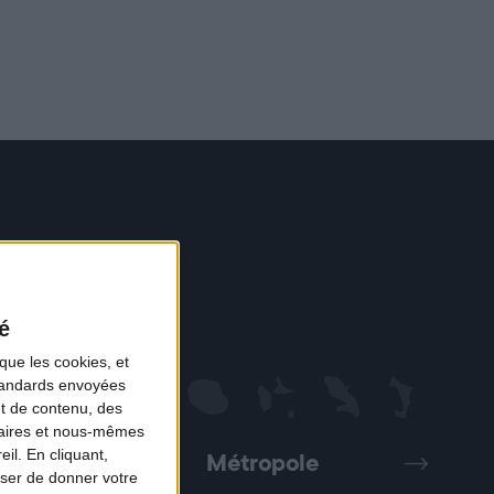
é
que les cookies, et
standards envoyées
et de contenu, des
naires et nous-mêmes
il. En cliquant,
Métropole
Précédent
Suivant
ser de donner votre