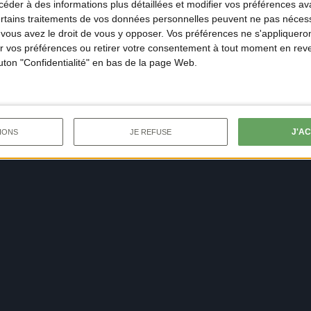
der à des informations plus détaillées et modifier vos préférences ava
ertains traitements de vos données personnelles peuvent ne pas nécess
ous avez le droit de vous y opposer. Vos préférences ne s'appliqueron
 vos préférences ou retirer votre consentement à tout moment en reven
outon "Confidentialité" en bas de la page Web.
J'A
IONS
JE REFUSE