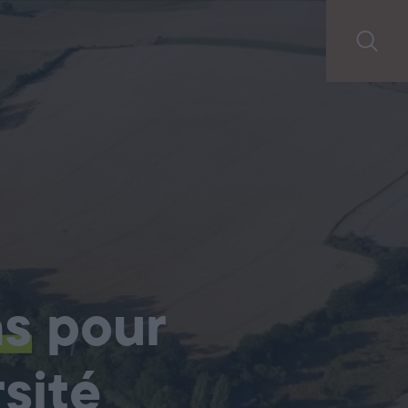
ns
pour
sité