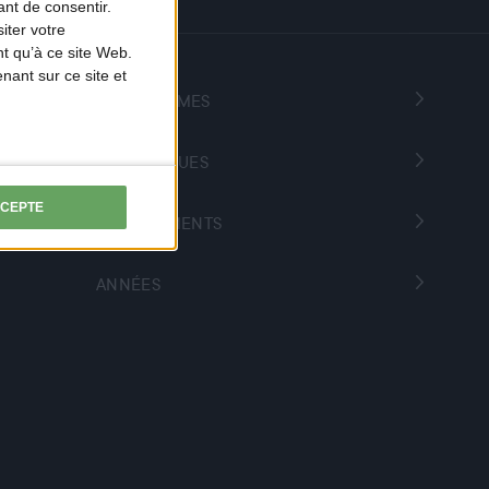
nt de consentir.
iter votre
t qu’à ce site Web.
ant sur ce site et
PROGRAMMES
THÉMATIQUES
CCEPTE
DÉPARTEMENTS
ANNÉES