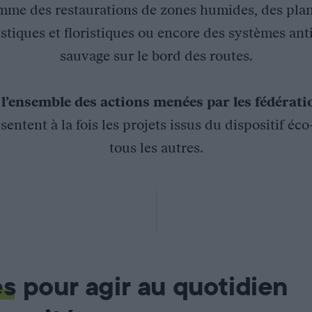
mme des restaurations de zones humides, des plan
stiques et floristiques ou encore des systèmes ant
sauvage sur le bord des routes.
z
l’ensemble des actions menées par les fédérat
sentent à la fois les projets issus du dispositif éc
tous les autres.
dans le Jura
ons : contrôle de l’utilisation et de l’état des passages à faun
es
pour agir au quotidien