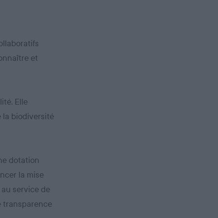
llaboratifs
onnaître et
ité. Elle
 la biodiversité
une dotation
ancer la mise
 au service de
le transparence