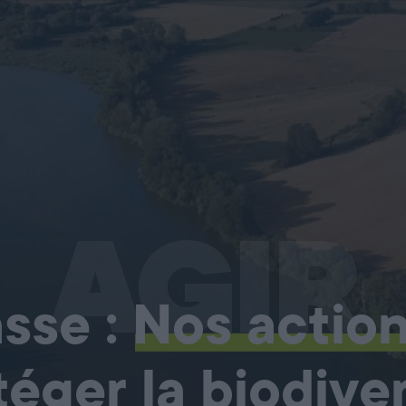
AGIR
sse :
Nos actio
téger la biodiver