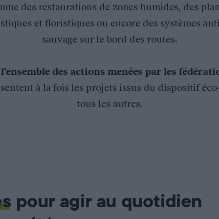
mme des restaurations de zones humides, des plan
stiques et floristiques ou encore des systèmes ant
sauvage sur le bord des routes.
z
l’ensemble des actions menées par les fédérat
sentent à la fois les projets issus du dispositif éc
tous les autres.
Pau en Aquitaine
alisation du suivi de la fréquentation par la faune sauvage des
es
pour agir au quotidien