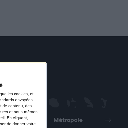
é
que les cookies, et
standards envoyées
et de contenu, des
naires et nous-mêmes
il. En cliquant,
Métropole
Précédent
Suivant
ser de donner votre