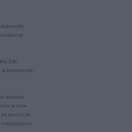
llaboratifs
onnaître et
ité. Elle
 la biodiversité
une dotation
ancer la mise
 au service de
le transparence