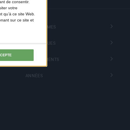
nt de consentir.
iter votre
t qu’à ce site Web.
ant sur ce site et
PROGRAMMES
THÉMATIQUES
CCEPTE
DÉPARTEMENTS
ANNÉES