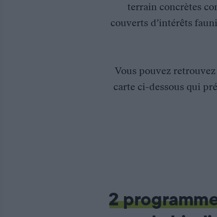
terrain concrètes co
couverts d’intérêts fauni
Vous pouvez retrouve
carte ci-dessous qui pré
Suivi des passages à grande faune de l’Autoroute A65 Langon-
La Fédération des chasseurs d’Aquitaine est engagée dans la ré
2 programm