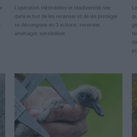
de
L’opération Hirondelles et biodiversité née
Le
dans le but de les recenser et de les protéger
qu
a
se décompose en 3 actions : recenser,
ge
e
aménager, sensibiliser.
te
da
po