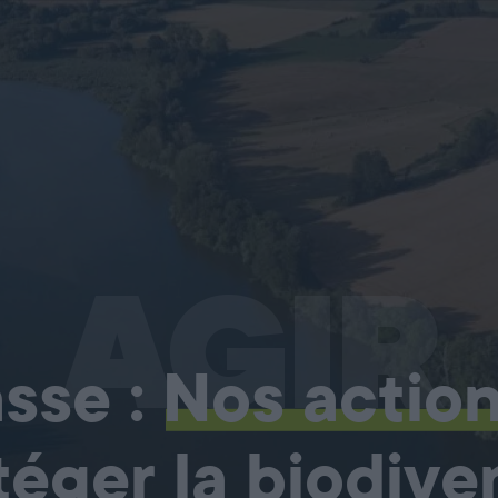
AGIR
sse :
Nos actio
téger la biodiver