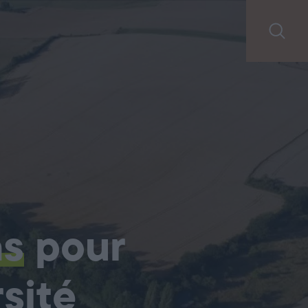
ns
pour
sité