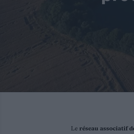
Le
réseau associatif d