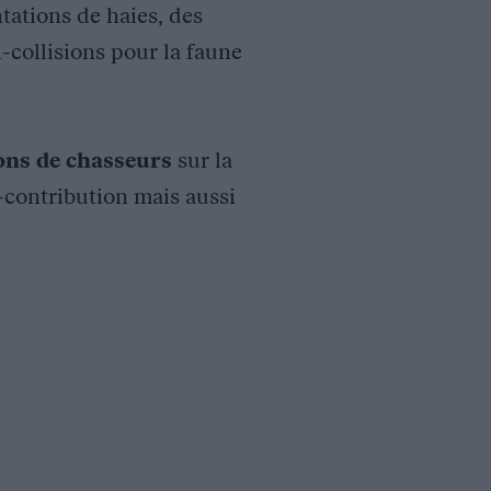
tations de haies, des
i-collisions pour la faune
ions de chasseurs
sur la
o-contribution mais aussi
 23 passages à faune et ouvrages mixtes. (faune/hydraulique)