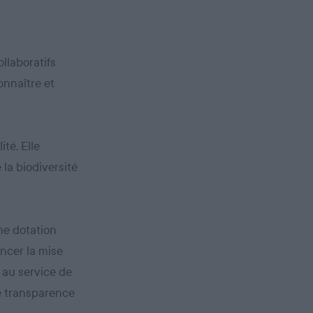
llaboratifs
onnaître et
ité. Elle
 la biodiversité
une dotation
ancer la mise
 au service de
le transparence