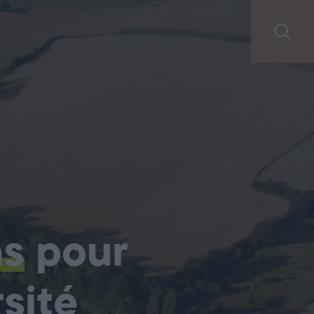
ns
pour
sité