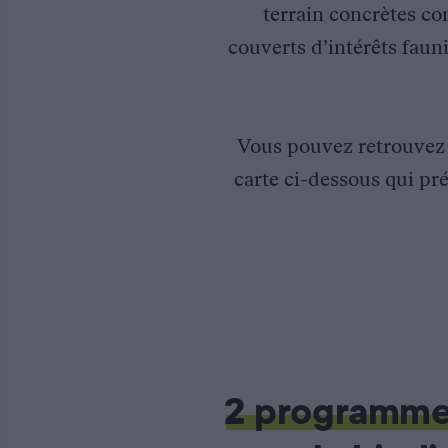
terrain concrètes co
couverts d’intérêts fauni
Vous pouvez retrouve
carte ci-dessous qui pré
Suivi du lynx sur le Massif Jurassien
Dans le cadre d’un partenariat entre les Fédérations des Chasse
2 programm