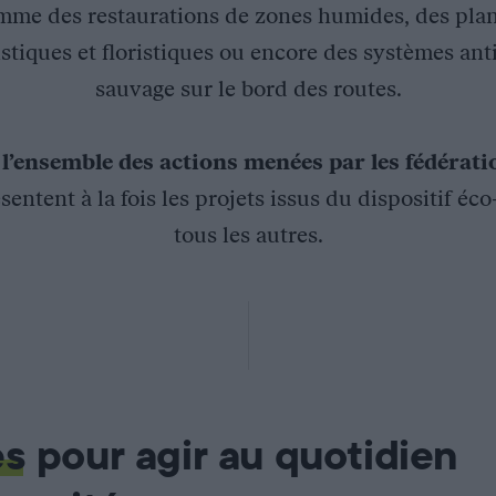
mme des restaurations de zones humides, des plan
stiques et floristiques ou encore des systèmes ant
sauvage sur le bord des routes.
z
l’ensemble des actions menées par les fédérat
sentent à la fois les projets issus du dispositif éc
tous les autres.
urs de la région Franche-Comté, l’Office Français de la Biodive
es
pour agir au quotidien