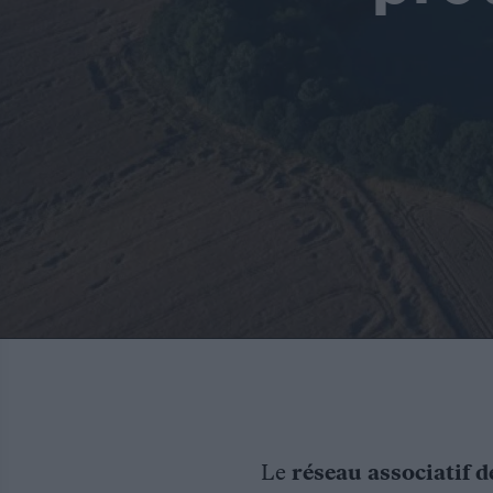
Le
réseau associatif d