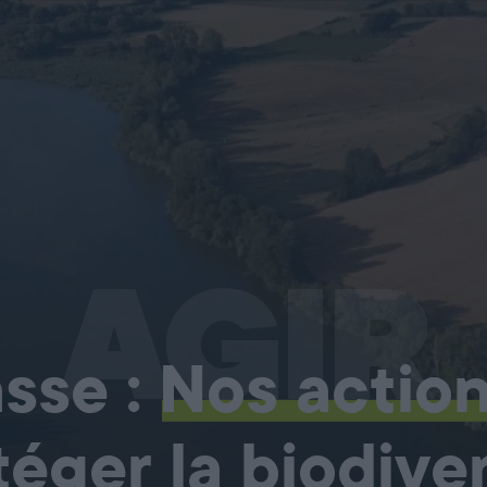
AGIR
sse :
Nos actio
téger la biodiver