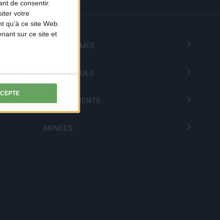
nt de consentir.
iter votre
t qu’à ce site Web.
ant sur ce site et
PROGRAMMES
THÉMATIQUES
CCEPTE
DÉPARTEMENTS
ANNÉES