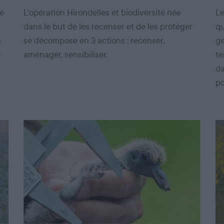
de
L’opération Hirondelles et biodiversité née
Le
dans le but de les recenser et de les protéger
qu
a
se décompose en 3 actions : recenser,
ge
e
aménager, sensibiliser.
te
da
po