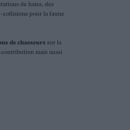
tations de haies, des
i-collisions pour la faune
ions de chasseurs
sur la
o-contribution mais aussi
rsité et l’Office National des Forêts (ONF), une étude par piéga