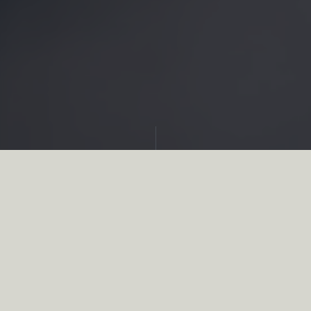
Partager
Et si
le chasseur
n’était pas
celui que l’on croit ?