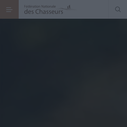
Et pourquoi
pas vous
?