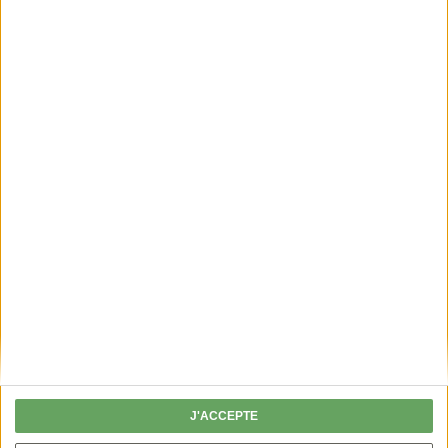
PERMIS DE CHASSER
Fini les chèques, je valide mon permis en
ligne !
J'ACCEPTE