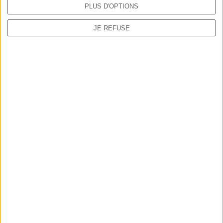
PLUS D'OPTIONS
JE REFUSE
TUTORIEL
Comment prendre sa validation en ligne
depuis le guichet unique