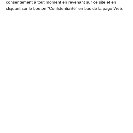
consentement à tout moment en revenant sur ce site et en
cliquant sur le bouton "Confidentialité" en bas de la page Web.
MOTION DESIGN
En quoi les ICE participent à l’équilibre
forêt-gibier ? Partie 2
S'INFORMER
Abonnez-vous à la
newsletter