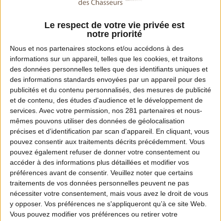
Le respect de votre vie privée est
notre priorité
Nous et nos
partenaires
stockons et/ou accédons à des
informations sur un appareil, telles que les cookies, et traitons
des données personnelles telles que des identifiants uniques et
des informations standards envoyées par un appareil pour des
publicités et du contenu personnalisés, des mesures de publicité
et de contenu, des études d'audience et le développement de
services.
Avec votre permission, nos 281 partenaires et nous-
mêmes pouvons utiliser des données de géolocalisation
MOTION DESIGN
précises et d’identification par scan d'appareil. En cliquant, vous
En quoi les ICE participent à l’équilibre
pouvez consentir aux traitements décrits précédemment. Vous
forêt-gibier ? Partie 1
pouvez également refuser de donner votre consentement ou
accéder à des informations plus détaillées et modifier vos
préférences avant de consentir.
Veuillez noter que certains
traitements de vos données personnelles peuvent ne pas
nécessiter votre consentement, mais vous avez le droit de vous
y opposer. Vos préférences ne s'appliqueront qu’à ce site Web.
Vous pouvez modifier vos préférences ou retirer votre