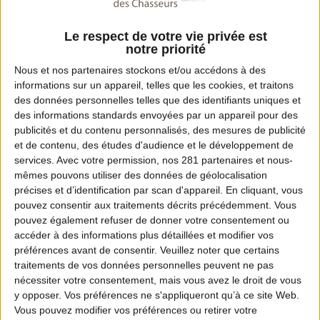
Le respect de votre vie privée est
notre priorité
Nous et nos
partenaires
stockons et/ou accédons à des
informations sur un appareil, telles que les cookies, et traitons
des données personnelles telles que des identifiants uniques et
des informations standards envoyées par un appareil pour des
publicités et du contenu personnalisés, des mesures de publicité
et de contenu, des études d'audience et le développement de
services.
Avec votre permission, nos 281 partenaires et nous-
mêmes pouvons utiliser des données de géolocalisation
MOTION DESIGN
précises et d’identification par scan d'appareil. En cliquant, vous
En quoi les ICE participent à l’équilibre
pouvez consentir aux traitements décrits précédemment. Vous
forêt-gibier ? Partie 1
pouvez également refuser de donner votre consentement ou
accéder à des informations plus détaillées et modifier vos
préférences avant de consentir.
Veuillez noter que certains
traitements de vos données personnelles peuvent ne pas
nécessiter votre consentement, mais vous avez le droit de vous
y opposer. Vos préférences ne s'appliqueront qu’à ce site Web.
Vous pouvez modifier vos préférences ou retirer votre