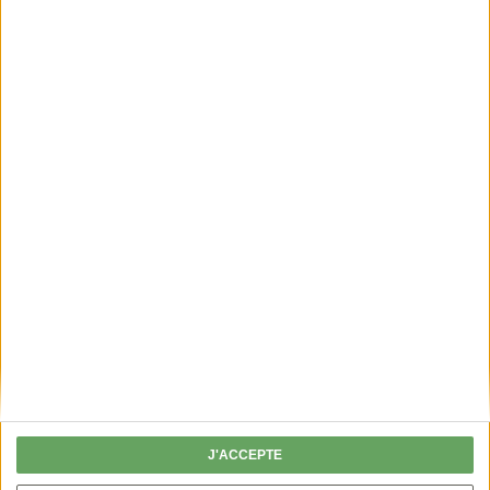
PERMIS DE CHASSER
Fini les chèques, je valide mon permis en
ligne !
J'ACCEPTE