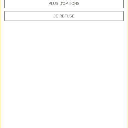
PLUS D'OPTIONS
JE REFUSE
TUTORIEL
Comment prendre sa validation en ligne
depuis le guichet unique