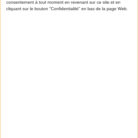
consentement à tout moment en revenant sur ce site et en
cliquant sur le bouton "Confidentialité" en bas de la page Web.
MOTION DESIGN
En quoi les ICE participent à l’équilibre
forêt-gibier ? Partie 2
S'INFORMER
Abonnez-vous à la
newsletter