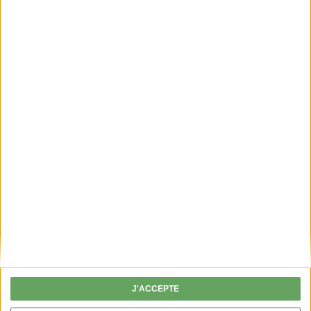
Lire
PERMIS DE CHASSER
Fini les chèques, je valide mon permis en
ligne !
J'ACCEPTE