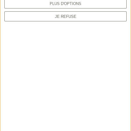
PLUS D'OPTIONS
JE REFUSE
TUTORIEL
Comment prendre sa validation en ligne
depuis le guichet unique