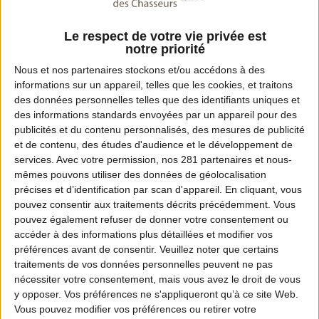
Le respect de votre vie privée est
notre priorité
Nous et nos
partenaires
stockons et/ou accédons à des
informations sur un appareil, telles que les cookies, et traitons
des données personnelles telles que des identifiants uniques et
des informations standards envoyées par un appareil pour des
publicités et du contenu personnalisés, des mesures de publicité
et de contenu, des études d'audience et le développement de
services.
Avec votre permission, nos 281 partenaires et nous-
mêmes pouvons utiliser des données de géolocalisation
MOTION DESIGN
précises et d’identification par scan d'appareil. En cliquant, vous
En quoi les ICE participent à l’équilibre
pouvez consentir aux traitements décrits précédemment. Vous
forêt-gibier ? Partie 1
pouvez également refuser de donner votre consentement ou
accéder à des informations plus détaillées et modifier vos
préférences avant de consentir.
Veuillez noter que certains
traitements de vos données personnelles peuvent ne pas
nécessiter votre consentement, mais vous avez le droit de vous
y opposer. Vos préférences ne s'appliqueront qu’à ce site Web.
Vous pouvez modifier vos préférences ou retirer votre