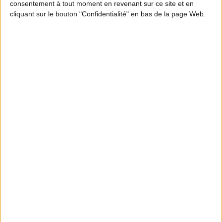
consentement à tout moment en revenant sur ce site et en
cliquant sur le bouton "Confidentialité" en bas de la page Web.
MOTION DESIGN
En quoi les ICE participent à l’équilibre
forêt-gibier ? Partie 2
S'INFORMER
Abonnez-vous à la
newsletter