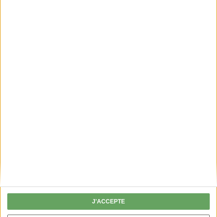
PERMIS DE CHASSER
Fini les chèques, je valide mon permis en
ligne !
J'ACCEPTE