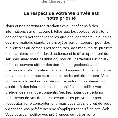
Le respect de votre vie privée est
notre priorité
Nous et nos
partenaires
stockons et/ou accédons à des
informations sur un appareil, telles que les cookies, et traitons
des données personnelles telles que des identifiants uniques et
des informations standards envoyées par un appareil pour des
publicités et du contenu personnalisés, des mesures de publicité
et de contenu, des études d'audience et le développement de
services.
Avec votre permission, nos 281 partenaires et nous-
mêmes pouvons utiliser des données de géolocalisation
MOTION DESIGN
précises et d’identification par scan d'appareil. En cliquant, vous
En quoi les ICE participent à l’équilibre
pouvez consentir aux traitements décrits précédemment. Vous
forêt-gibier ? Partie 1
pouvez également refuser de donner votre consentement ou
accéder à des informations plus détaillées et modifier vos
préférences avant de consentir.
Veuillez noter que certains
traitements de vos données personnelles peuvent ne pas
nécessiter votre consentement, mais vous avez le droit de vous
y opposer. Vos préférences ne s'appliqueront qu’à ce site Web.
Vous pouvez modifier vos préférences ou retirer votre