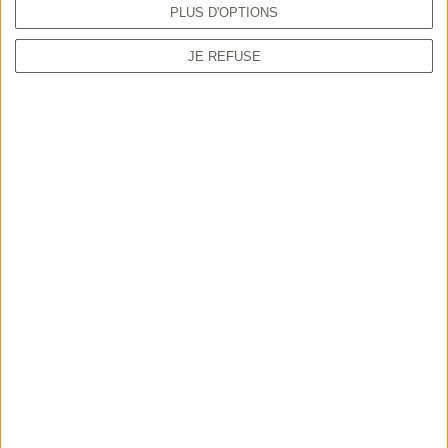
PLUS D'OPTIONS
JE REFUSE
TUTORIEL
Comment prendre sa validation en ligne
depuis le guichet unique