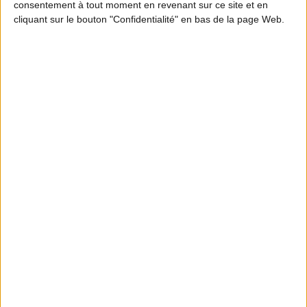
consentement à tout moment en revenant sur ce site et en
cliquant sur le bouton "Confidentialité" en bas de la page Web.
MOTION DESIGN
En quoi les ICE participent à l’équilibre
forêt-gibier ? Partie 2
S'INFORMER
Abonnez-vous à la
newsletter