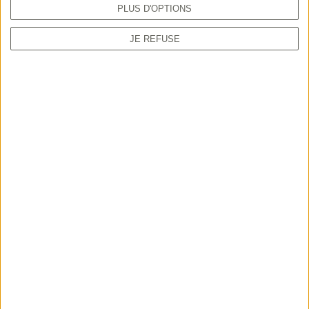
PLUS D'OPTIONS
JE REFUSE
TUTORIEL
Comment prendre sa validation en ligne
depuis le guichet unique