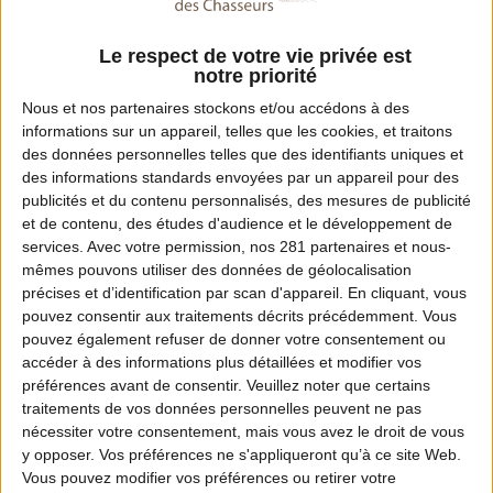
Le respect de votre vie privée est
notre priorité
Nous et nos
partenaires
stockons et/ou accédons à des
informations sur un appareil, telles que les cookies, et traitons
des données personnelles telles que des identifiants uniques et
des informations standards envoyées par un appareil pour des
publicités et du contenu personnalisés, des mesures de publicité
et de contenu, des études d'audience et le développement de
services.
Avec votre permission, nos 281 partenaires et nous-
mêmes pouvons utiliser des données de géolocalisation
MOTION DESIGN
précises et d’identification par scan d'appareil. En cliquant, vous
En quoi les ICE participent à l’équilibre
pouvez consentir aux traitements décrits précédemment. Vous
forêt-gibier ? Partie 1
pouvez également refuser de donner votre consentement ou
accéder à des informations plus détaillées et modifier vos
préférences avant de consentir.
Veuillez noter que certains
traitements de vos données personnelles peuvent ne pas
nécessiter votre consentement, mais vous avez le droit de vous
y opposer. Vos préférences ne s'appliqueront qu’à ce site Web.
Vous pouvez modifier vos préférences ou retirer votre