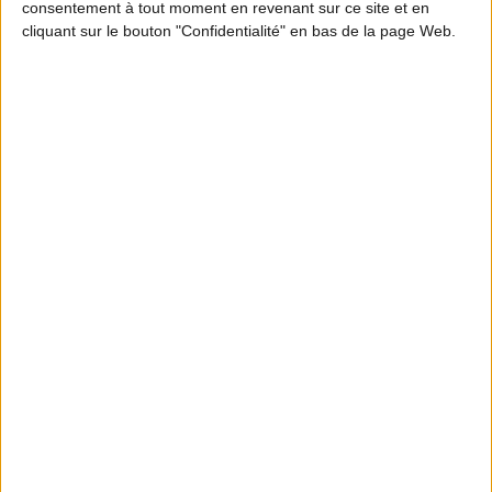
consentement à tout moment en revenant sur ce site et en
cliquant sur le bouton "Confidentialité" en bas de la page Web.
MOTION DESIGN
En quoi les ICE participent à l’équilibre
forêt-gibier ? Partie 2
S'INFORMER
Abonnez-vous à la
newsletter