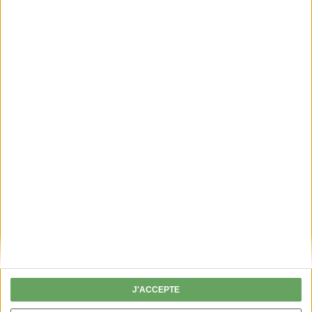
Lire
PERMIS DE CHASSER
Fini les chèques, je valide mon permis en
ligne !
J'ACCEPTE