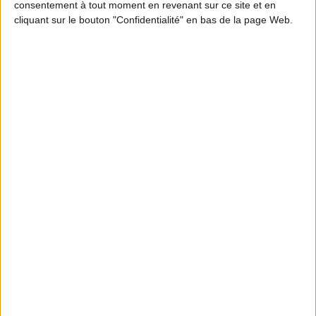
consentement à tout moment en revenant sur ce site et en
cliquant sur le bouton "Confidentialité" en bas de la page Web.
MOTION DESIGN
En quoi les ICE participent à l’équilibre
forêt-gibier ? Partie 2
S'INFORMER
Abonnez-vous à la
newsletter