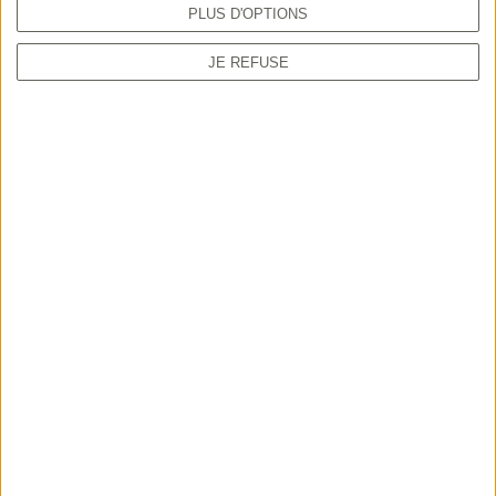
PLUS D'OPTIONS
JE REFUSE
TUTORIEL
Comment prendre sa validation en ligne
depuis le guichet unique