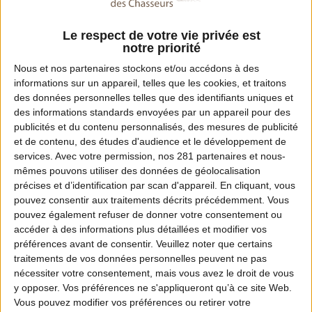
Le respect de votre vie privée est
notre priorité
Nous et nos
partenaires
stockons et/ou accédons à des
informations sur un appareil, telles que les cookies, et traitons
des données personnelles telles que des identifiants uniques et
des informations standards envoyées par un appareil pour des
publicités et du contenu personnalisés, des mesures de publicité
et de contenu, des études d'audience et le développement de
services.
Avec votre permission, nos 281 partenaires et nous-
mêmes pouvons utiliser des données de géolocalisation
MOTION DESIGN
précises et d’identification par scan d'appareil. En cliquant, vous
En quoi les ICE participent à l’équilibre
pouvez consentir aux traitements décrits précédemment. Vous
forêt-gibier ? Partie 1
pouvez également refuser de donner votre consentement ou
accéder à des informations plus détaillées et modifier vos
préférences avant de consentir.
Veuillez noter que certains
traitements de vos données personnelles peuvent ne pas
nécessiter votre consentement, mais vous avez le droit de vous
y opposer. Vos préférences ne s'appliqueront qu’à ce site Web.
Vous pouvez modifier vos préférences ou retirer votre