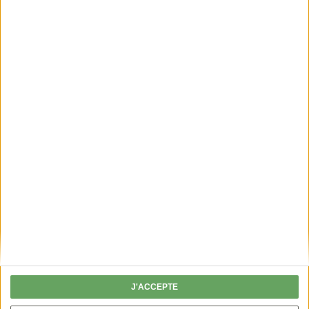
PERMIS DE CHASSER
Fini les chèques, je valide mon permis en
ligne !
J'ACCEPTE