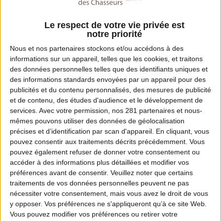
Le respect de votre vie privée est
notre priorité
Nous et nos
partenaires
stockons et/ou accédons à des
informations sur un appareil, telles que les cookies, et traitons
des données personnelles telles que des identifiants uniques et
des informations standards envoyées par un appareil pour des
publicités et du contenu personnalisés, des mesures de publicité
et de contenu, des études d'audience et le développement de
services.
Avec votre permission, nos 281 partenaires et nous-
mêmes pouvons utiliser des données de géolocalisation
MOTION DESIGN
précises et d’identification par scan d'appareil. En cliquant, vous
En quoi les ICE participent à l’équilibre
pouvez consentir aux traitements décrits précédemment. Vous
forêt-gibier ? Partie 1
pouvez également refuser de donner votre consentement ou
accéder à des informations plus détaillées et modifier vos
préférences avant de consentir.
Veuillez noter que certains
traitements de vos données personnelles peuvent ne pas
nécessiter votre consentement, mais vous avez le droit de vous
y opposer. Vos préférences ne s'appliqueront qu’à ce site Web.
Vous pouvez modifier vos préférences ou retirer votre