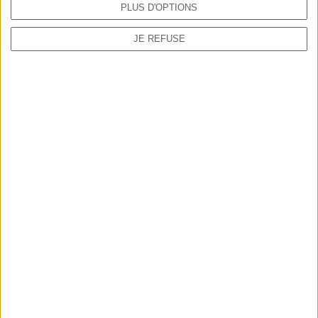
PLUS D'OPTIONS
JE REFUSE
TUTORIEL
Comment prendre sa validation en ligne
depuis le guichet unique