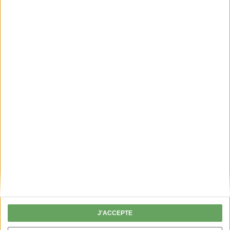
Lire
PERMIS DE CHASSER
Fini les chèques, je valide mon permis en
ligne !
J'ACCEPTE