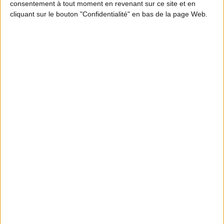
consentement à tout moment en revenant sur ce site et en
cliquant sur le bouton "Confidentialité" en bas de la page Web.
MOTION DESIGN
En quoi les ICE participent à l’équilibre
forêt-gibier ? Partie 2
S'INFORMER
Abonnez-vous à la
newsletter