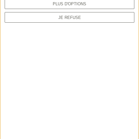
PLUS D'OPTIONS
JE REFUSE
TUTORIEL
Comment prendre sa validation en ligne
depuis le guichet unique