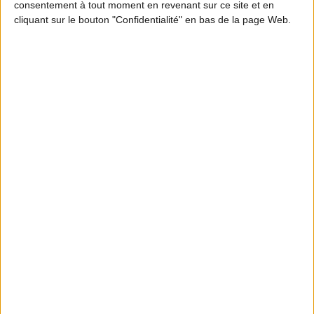
consentement à tout moment en revenant sur ce site et en
cliquant sur le bouton "Confidentialité" en bas de la page Web.
MOTION DESIGN
En quoi les ICE participent à l’équilibre
forêt-gibier ? Partie 2
S'INFORMER
Abonnez-vous à la
newsletter