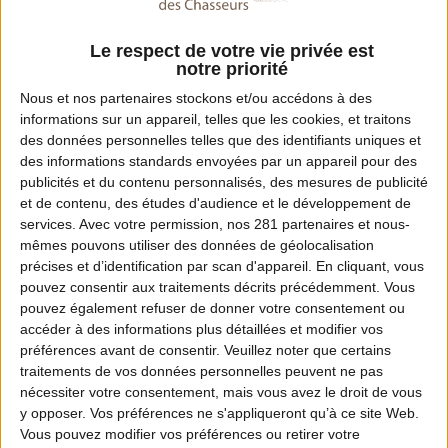
Le respect de votre vie privée est
notre priorité
Nous et nos
partenaires
stockons et/ou accédons à des
informations sur un appareil, telles que les cookies, et traitons
des données personnelles telles que des identifiants uniques et
des informations standards envoyées par un appareil pour des
publicités et du contenu personnalisés, des mesures de publicité
et de contenu, des études d'audience et le développement de
services.
Avec votre permission, nos 281 partenaires et nous-
mêmes pouvons utiliser des données de géolocalisation
MOTION DESIGN
précises et d’identification par scan d'appareil. En cliquant, vous
En quoi les ICE participent à l’équilibre
pouvez consentir aux traitements décrits précédemment. Vous
forêt-gibier ? Partie 1
pouvez également refuser de donner votre consentement ou
accéder à des informations plus détaillées et modifier vos
préférences avant de consentir.
Veuillez noter que certains
traitements de vos données personnelles peuvent ne pas
nécessiter votre consentement, mais vous avez le droit de vous
y opposer. Vos préférences ne s'appliqueront qu’à ce site Web.
Vous pouvez modifier vos préférences ou retirer votre