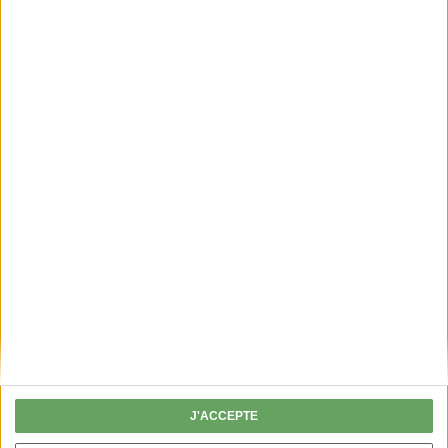
PERMIS DE CHASSER
Fini les chèques, je valide mon permis en
ligne !
J'ACCEPTE