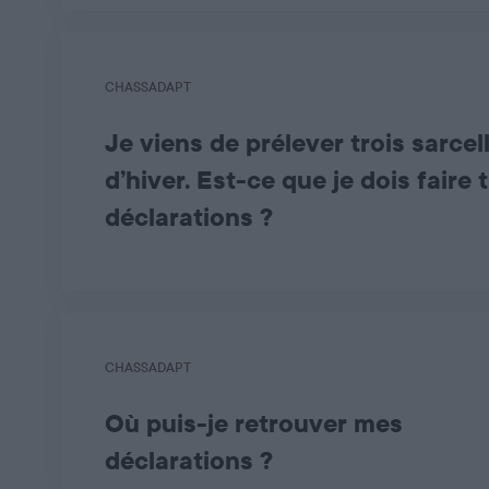
CHASSADAPT
Je viens de prélever trois sarcel
d’hiver. Est-ce que je dois faire t
déclarations ?
Non, l’application
ChassAdapt
offre la possibilit
Néanmoins, dans le cas des espèces pour lesquelle
CHASSADAPT
Où puis-je retrouver mes
déclarations ?