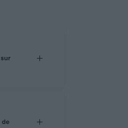
 sur
ompte :
https://www.youtube.com/watch?v=NzXXDlyEF7I
hoto :
https://www.youtube.com/watch?v=ugC37aY3L50
tu.be/yOXCKA-mBT4
 de