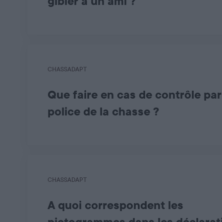
gibier à un ami ?
Après avoir effectué une
déclaration de prélèv
CHASSADAPT
Que faire en cas de contrôle par
police de la chasse ?
En cas de contrôle, vous devez présenter l’histor
CHASSADAPT
A quoi correspondent les