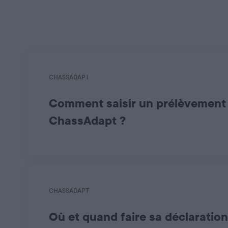
CHASSADAPT
Comment saisir un prélèvement
ChassAdapt ?
Comment télécharger l’application et créer un c
Comment déclarer un prélèvement et faire une p
Utilisation de l’IA sur ChassAdapt :
https://you
CHASSADAPT
Où et quand faire sa déclaration