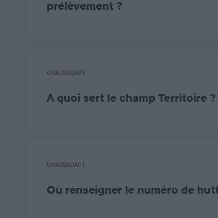
prélèvement ?
Il est impératif de déclarer son prélèvement
CHASSADAPT
A quoi sert le champ Territoire ?
Le champ Territoire permet, notamment pour les 
CHASSADAPT
Où renseigner le numéro de hutt
Lorsque vous chassez à partir d’une installation d