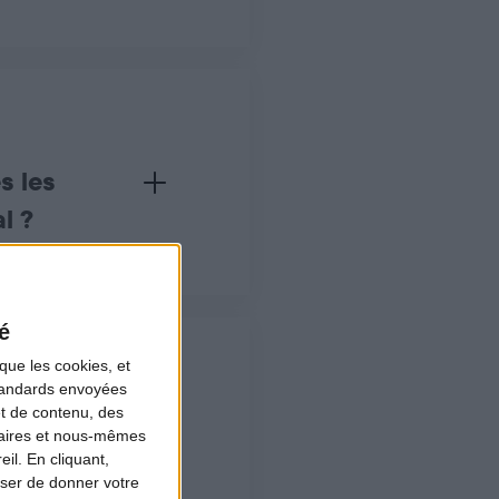
ns le menu “Historique de mes prélèvements”.
nt regroupées : en haut se trouvent les déclarations pour lesqu
s les
l ?
ssible que durant sa période de chasse (dates d’ouverture na
ues jours avant l’ouverture nationale de leur saison de chasse.
 la réglementation nationale. En fonction de la parution des a
e que des réglementations nationales, les espèces ouvertes à l
é
que les cookies, et
standards envoyées
et de contenu, des
naires et nous-mêmes
il. En cliquant,
ser de donner votre