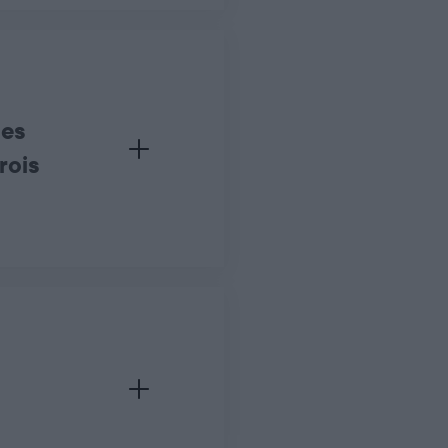
les
rois
é de regrouper jusqu’à 10 individus de la même espèce dans la 
s la prise de photo est demandée (comme l’est la sarcelle d’hiv