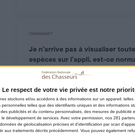
Vous pouvez retrouver tous vos prélèvements da
Pour les retrouver facilement, les déclarations so
CHASSADAPT
Je n’arrive pas à visualiser toute
espèces sur l’appli, est-ce norma
L’accès à la déclaration d’une espèce n’est po
Les espèces apparaissent dans l’application quelq
La liste des espèces chassables peut évoluer avec
Attention toutefois
:
ChassAdapt
ne tenant compt
Le respect de votre vie privée est notre priorit
ires
stockons et/ou accédons à des informations sur un appareil, telles 
CHASSADAPT
 personnelles telles que des identifiants uniques et des informations 
 des publicités et du contenu personnalisés, des mesures de publicité 
Je n’arrive pas à visualiser la
t le développement de services.
Avec votre permission, nos 281 parte
données de géolocalisation précises et d’identification par scan d'appare
Bécasse, est-ce normal ?
ir aux traitements décrits précédemment. Vous pouvez également refu