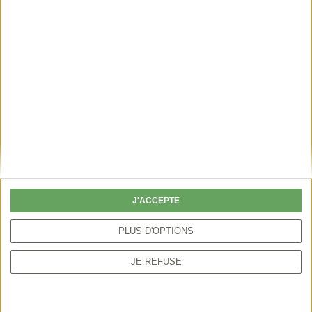
Foire aux questions -
Utilisation
de
l'application
J'ACCEPTE
PLUS D'OPTIONS
JE REFUSE