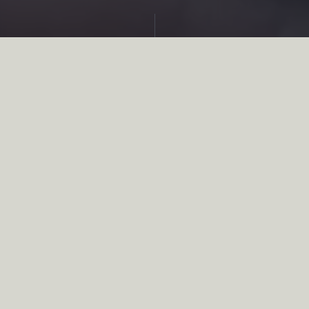
Nos
réponses
CHASSADAPT
Que faire avant de partir à la
chasse ?
A la chasse, il n’est pas garanti qu’une connexion in
1.
Se connecter
avec son mot de passe à 6 chiffres. O
2. Laisser à l’application le temps de
se synchronis
3.
Consulter les quotas
des espèces en
gestion adap