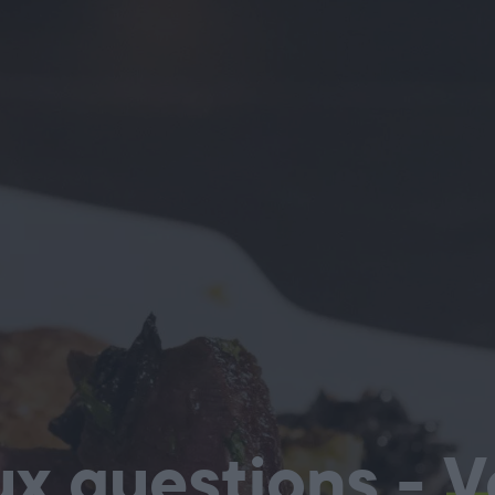
ux questions -
V