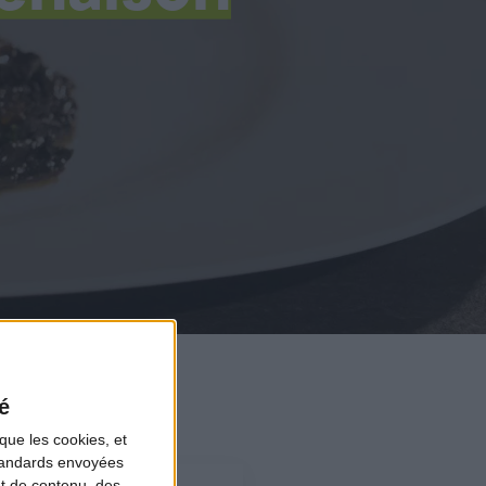
é
que les cookies, et
standards envoyées
et de contenu, des