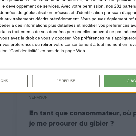
t le développement de services.
Avec votre permission, nos 281 parte
VENAISON
données de géolocalisation précises et d’identification par scan d'appare
ir aux traitements décrits précédemment. Vous pouvez également refu
Pourquoi la Fédération National
der à des informations plus détaillées et modifier vos préférences ava
ertains traitements de vos données personnelles peuvent ne pas nécess
des Chasseurs souhaite remettr
ous avez le droit de vous y opposer. Vos préférences ne s'appliqueron
dans l’assiette des Français cet
 vos préférences ou retirer votre consentement à tout moment en reven
outon "Confidentialité" en bas de la page Web.
viande de gibier de nos terroirs 
Les populations de grands gibiers notamment le sa
J'A
IONS
JE REFUSE
VENAISON
En tant que consommateur, où p
je me procurer du gibier ?
Vous pouvez contacter votre Fédération Départemen