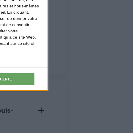
naires et nous-mêmes
il. En cliquant,
ser de donner votre
e
nt de consentir.
iter votre
e
t qu’à ce site Web.
te
ant sur ce site et
?
nglier sont en explosion depuis quelques années notamment du f
CCEPTE
uis-
tale des Chasseurs afin de connaître la/les éventuelles struct