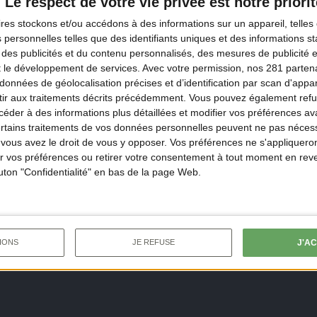
Le respect de votre vie privée est notre priorit
ÉPISODES DISPONIBLES
ires
stockons et/ou accédons à des informations sur un appareil, telles 
 personnelles telles que des identifiants uniques et des informations 
 des publicités et du contenu personnalisés, des mesures de publicité 
t le développement de services.
Avec votre permission, nos 281 parte
🔥 NOUVEL ÉPISODE
données de géolocalisation précises et d’identification par scan d'appare
DS CROISÉS • ÉPISODE 2
REGARDS CROISÉS • ÉPISODE
ir aux traitements décrits précédemment. Vous pouvez également refu
 moustachus en
Marius Dragacci
der à des informations plus détaillées et modifier vos préférences ava
ertains traitements de vos données personnelles peuvent ne pas nécess
rouille
découvre la cha
ous avez le droit de vous y opposer. Vos préférences ne s'appliqueron
en battue
 vos préférences ou retirer votre consentement à tout moment en reven
outon "Confidentialité" en bas de la page Web.
J'A
IONS
JE REFUSE