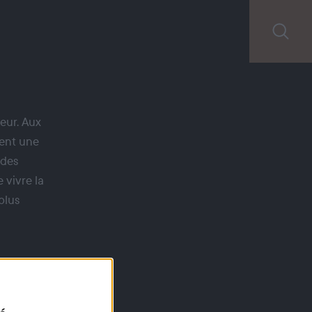
ieur. Aux
rent une
 des
 vivre la
plus