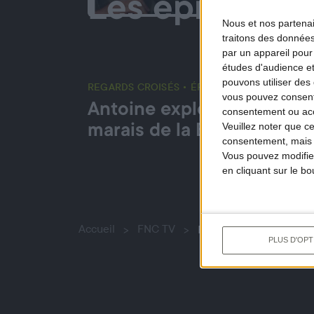
Les épisodes
3 
Nous et nos
partena
traitons des données
par un appareil pour
études d'audience e
pouvons utiliser des 
REGARDS CROISÉS • ÉPISODE 1
REGAR
vous pouvez consent
Antoine explore les
Les
consentement ou accé
Veuillez noter que c
marais de la Brière
vad
consentement, mais v
Vous pouvez modifier
en cliquant sur le b
Accueil
FNC TV
Regards croisés
PLUS D'OPT