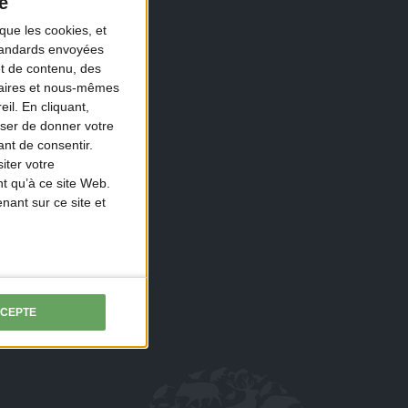
é
que les cookies, et
standards envoyées
et de contenu, des
naires et nous-mêmes
il. En cliquant,
 3
ser de donner votre
nt de consentir.
iter votre
sse
t qu’à ce site Web.
ant sur ce site et
CCEPTE