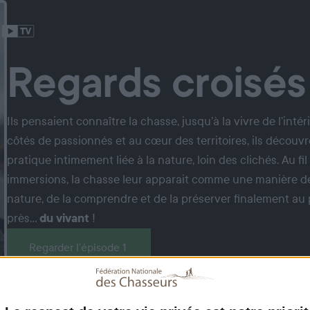
Regards croisés
Ils pensaient connaître la chasse, jusqu’à la vivre de l’intér
côtés de passionnés et au cœur des territoires, ils découv
pratique intimement liée à la nature, loin des clichés. Au fil
immersions, la chasse leur apparait comme une manière de
nature, de la comprendre et de la préserver finalement au 
près...
du vivant
!
Regarder l’épisode 1