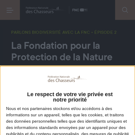
PARLONS BIODIVERSITÉ AVEC LA FNC
• ÉPISODE 2
La Fondation pour la
Protection de la Nature
Créée et financée par les chasseurs, quel est son
rôle ? Paul Bourrieau, directeur de la Fondation,
revient sur plus de 40 ans d'engagement en
Le respect de votre vie privée est
notre priorité
faveur de la préservation de la biodiversité et des
Nous et nos
partenaires
stockons et/ou accédons à des
actions concrètes menées sur le terrain.
informations sur un appareil, telles que les cookies, et traitons
des données personnelles telles que des identifiants uniques et
des informations standards envoyées par un appareil pour des
DANS LA MÊME PLAYLIST
DÉCOUVREZ AUSSI
publicités et du contenu personnalisés, des mesures de publicité