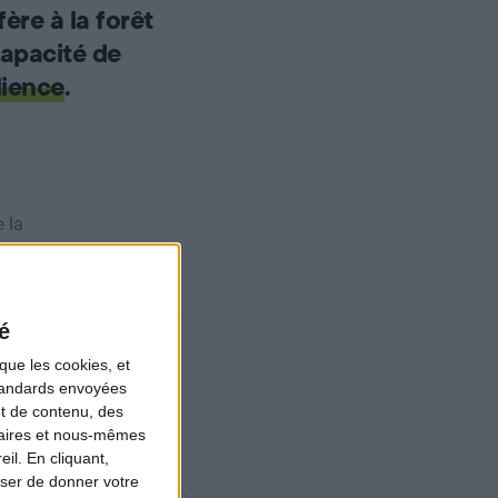
ère à la forêt
capacité de
lience
.
 la
é
iodiversité
que les cookies, et
stière joue un
standards envoyées
et de contenu, des
e fondamental
naires et nous-mêmes
r les
sociétés
.
il. En cliquant,
ser de donner votre