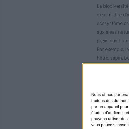
La biodiversité
c’est-à-dire d’
écosystème est 
aux aléas natur
pressions huma
Par exemple, l
hêtre, sapin, b
régénération n
2. Les servic
Nous et nos
partena
traitons des données
Enfin, la biodi
par un appareil pour
pour les sociét
études d'audience e
ressources alim
pouvons utiliser des 
vous pouvez consent
par le stockage