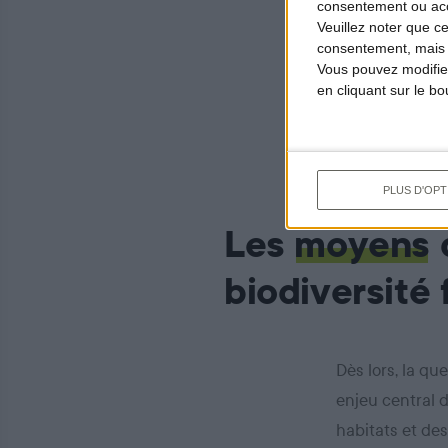
consentement ou accé
et de l’air, et 
Veuillez noter que c
consentement, mais v
récréatives. El
Vous pouvez modifier
dont l
culturel
en cliquant sur le b
aussi pour le b
PLUS D'OPT
Les
moyens
biodiversité 
Dès lors, la qu
enjeu central de
habitats et des