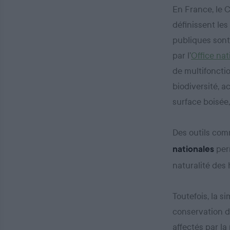
En France, le 
définissent les
publiques son
par l’
Office nat
de multifonctio
biodiversité, a
surface boisée
Des outils co
perm
nationales
naturalité des 
Toutefois, la s
conservation d
affectés par l