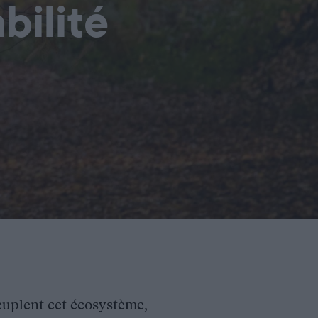
bilité
euplent cet écosystème,