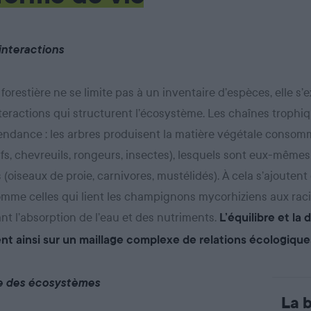
’interactions
 forestière ne se limite pas à un inventaire d’espèces, elle s
nteractions qui structurent l’écosystème. Les chaînes trophiq
endance : les arbres produisent la matière végétale consom
fs, chevreuils, rongeurs, insectes), lesquels sont eux-mêmes
(oiseaux de proie, carnivores, mustélidés). À cela s’ajouten
comme celles qui lient les champignons mycorhiziens aux rac
ant l’absorption de l’eau et des nutriments.
L’équilibre et la
ent ainsi sur un maillage complexe de relations écologique
ce des écosystèmes
La b