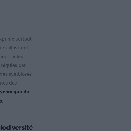
’exprime surtout
ues illustrent
mée par les
 régulés par
t des symbioses
ines des
 dynamique de
.
s
iodiversité