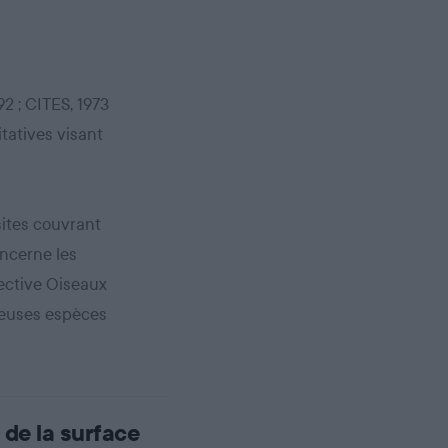
2 ; CITES, 1973
tatives visant
ites couvrant
oncerne les
rective Oiseaux
reuses espèces
de la surface