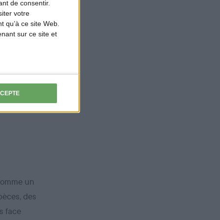
nt de consentir.
iter votre
t qu’à ce site Web.
ant sur ce site et
lle-même, mais
CCEPTE
e comme un
spèces, des
s face