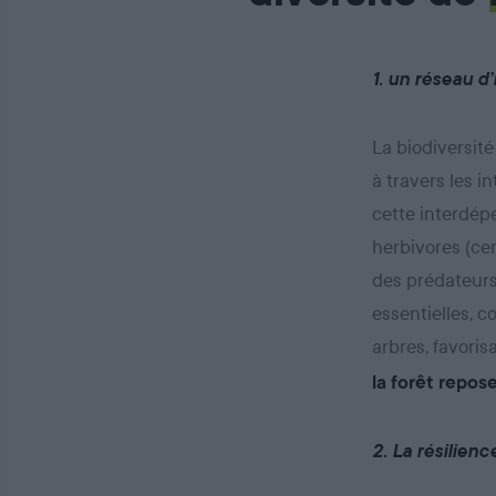
1. un réseau d
La biodiversité
à travers les i
cette interdép
herbivores (cer
des prédateurs 
essentielles, 
arbres, favoris
la forêt repos
2. La résilien