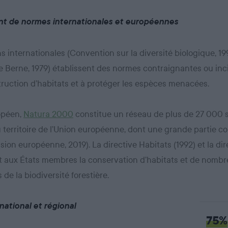
ent de normes internationales et européennes
 internationales (Convention sur la diversité biologique, 199
e Berne, 1979) établissent des normes contraignantes ou inci
struction d’habitats et à protéger les espèces menacées.
opéen,
Natura 2000
constitue un réseau de plus de 27 000 s
u territoire de l’Union européenne, dont une grande partie c
ion européenne, 2019). La directive Habitats (1992) et la di
t aux États membres la conservation d’habitats et de nomb
e la biodiversité forestière.
national et régional
75%