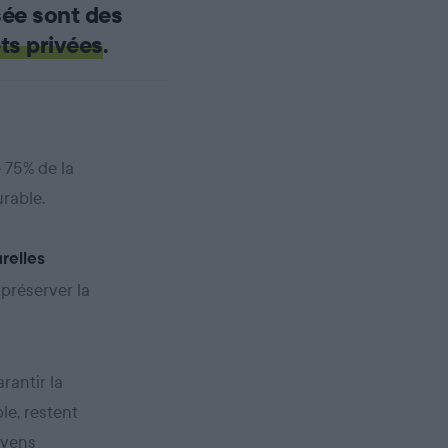
sée sont des
ts privées
.
e 75% de la
rable.
relles
 préserver la
rantir la
le, restent
oyens