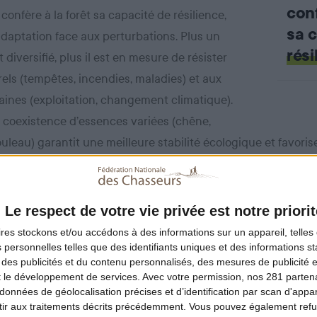
conf
 confère à la forêt sa capacité de résilience,
sa 
adaptation face aux perturbations. Plus un
rési
diversifié, plus il est en mesure de résister
els (tempêtes, incendies, maladies) et aux
ines (exploitation, changement climatique).
a coexistence d’essences variées (chêne,
ouleau) garantit une meilleure stabilité écologique et favorise
aturelle après une perturbation.
es rendus aux sociétés humaines
Le respect de votre vie privée est notre priorit
La b
ires
stockons et/ou accédons à des informations sur un appareil, telles 
fore
 personnelles telles que des identifiants uniques et des informations 
versité forestière joue un rôle fondamental
 des publicités et du contenu personnalisés, des mesures de publicité 
rôl
és. Elle assure la production de bois et de
t le développement de services.
Avec votre permission, nos 281 parte
pou
entaires, participe à la
données de géolocalisation précises et d’identification par scan d'appare
régulation du climat
ir aux traitements décrits précédemment. Vous pouvez également refu
 de carbone, contribue à la qualité de l’eau