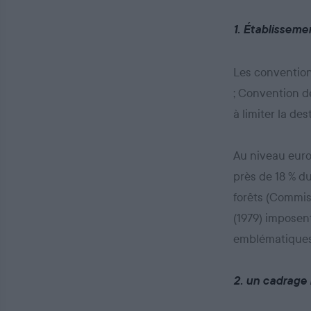
1. Établissem
Les conventions
; Convention d
à limiter la de
Au niveau eur
près de 18 % d
forêts (Commiss
(1979) imposen
emblématiques d
2. un cadrage 