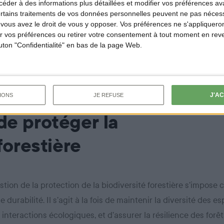
der à des informations plus détaillées et modifier vos préférences ava
soutient de multiples activités culturelles ou
ertains traitements de vos données personnelles peuvent ne pas nécess
ous avez le droit de vous y opposer. Vos préférences ne s'appliqueron
le représente ainsi
un patrimoine naturel et
 vos préférences ou retirer votre consentement à tout moment en reven
a préservation est essentielle non seulement pour la forêt e
outon "Confidentialité" en bas de la page Web.
ien-être humain et l’équilibre global des territoires.
J'A
IONS
JE REFUSE
de protéger la
forestière
estion de la protection de la biodiversité forestière s’impos
 durabilité. Il s’agit à la fois de maintenir la diversité des e
 interactions écologiques, et d’assurer la résilience des forêt