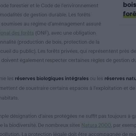
boi
Code forestier et le Code de l’environnement
forê
 modalités de gestion durable. Les forêts
t soumises au régime d’aménagement assuré
ional des forêts
(ONF), avec une obligation
nnalité (production de bois, protection de la
ccueil du public). Les forêts privées, qui représentent près d
, doivent également respecter certaines règles de gestion du
mme les
ou les
réserves biologiques intégrales
réserves natu
ettent de soustraire certains espaces à l’exploitation et de
habitats.
imple désignation d’aires protégées ne suffit pas toujours à ga
e la biodiversité. De nombreux sites
Natura 2000
, par exemp
a pollution. La protection légale doit être accompagnée de m