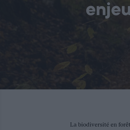
enjeu
La biodiversité en for