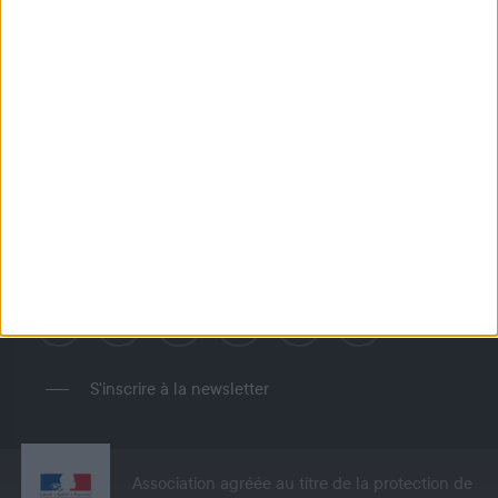
Partager
Accueil
Le manifeste de la chasse
NOUS SUIVRE
S'inscrire à la newsletter
Association agréée au titre de la protection de