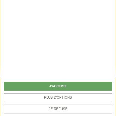
Téléchargez le manifeste
J'ACCEPTE
PLUS D'OPTIONS
JE REFUSE