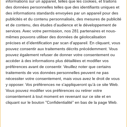
Régulièrement harcelés, les chasseurs en ont ras-
informations sur un appareil, telles que les cookies, et traitons
des données personnelles telles que des identifiants uniques et
le-bol. Nous réaffirmons notre détermination à
des informations standards envoyées par un appareil pour des
défendre la chasse, qui est un art de vivre, et qui
publicités et du contenu personnalisés, des mesures de publicité
représente l’avenir dans nos sociétés
et de contenu, des études d'audience et le développement de
déshumanisées et déconnectées de la nature.
services.
Avec votre permission, nos 281 partenaires et nous-
mêmes pouvons utiliser des données de géolocalisation
précises et d’identification par scan d'appareil. En cliquant, vous
pouvez consentir aux traitements décrits précédemment. Vous
Partager
pouvez également refuser de donner votre consentement ou
accéder à des informations plus détaillées et modifier vos
préférences avant de consentir.
Veuillez noter que certains
traitements de vos données personnelles peuvent ne pas
nécessiter votre consentement, mais vous avez le droit de vous
y opposer. Vos préférences ne s'appliqueront qu’à ce site Web.
Vous pouvez modifier vos préférences ou retirer votre
consentement à tout moment en revenant sur ce site et en
cliquant sur le bouton "Confidentialité" en bas de la page Web.