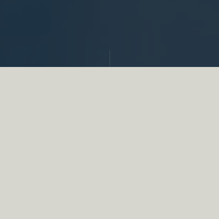
Partager
Au cœur de ce recours, se posait la question
de la conformité de la loi relative aux ACCA
qui a été modifiée en 2019, dans le cadre de
la loi chasse, à la suite d’un revirement de
jurisprudence du Conseil d’État du 5 octobre
2018. Ainsi, cette loi du 24 juillet 2019
précise que les seules associations de