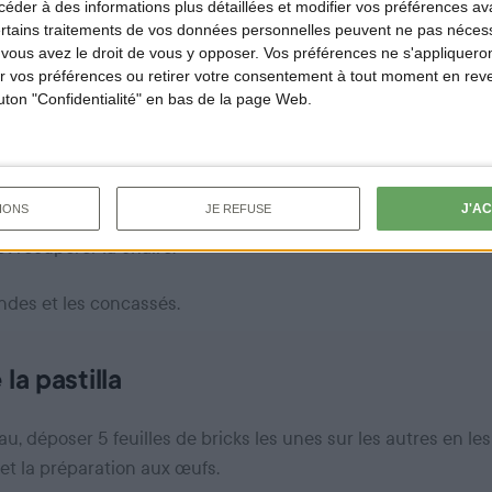
es mettre à cuire avec les oignons, le gingembre, le safran, le
der à des informations plus détaillées et modifier vos préférences ava
ertains traitements de vos données personnelles peuvent ne pas nécess
ous avez le droit de vous y opposer. Vos préférences ne s'appliqueron
rer les morceaux de pigeons et rajouter les herbes ciselées et
 vos préférences ou retirer votre consentement à tout moment en reven
outon "Confidentialité" en bas de la page Web.
emble et les ajouter dans le plat. Cuire 5 minutes en remuan
ture
J'A
IONS
JE REFUSE
t récupérer la chaire.
andes et les concassés.
a pastilla
, déposer 5 feuilles de bricks les unes sur les autres en les
t la préparation aux œufs.