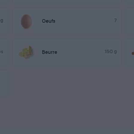
 g
Oeufs
7
es
Beurre
150 g