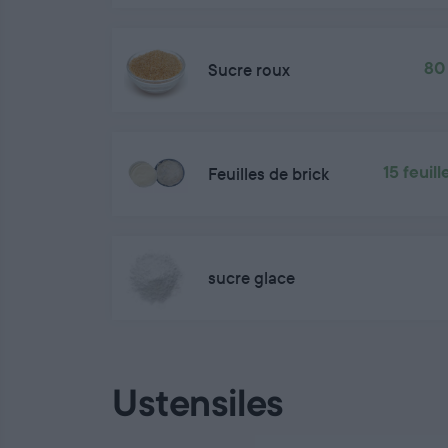
Sucre roux
80
Feuilles de brick
15 feuill
sucre glace
Ustensiles