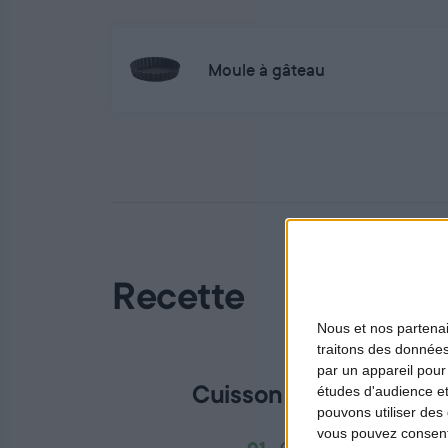
Moule à gâteau
Recette
Nous et nos
partena
traitons des données
par un appareil pour
études d'audience e
Cuisson du pigeon et p
pouvons utiliser des 
vous pouvez consent