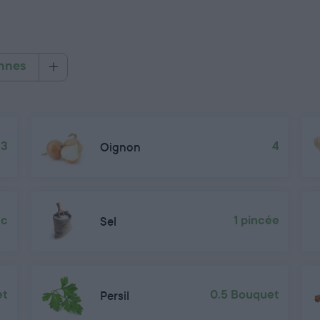
nnes
3
Oignon
4
cc
Sel
1 pincée
et
Persil
0.5 Bouquet