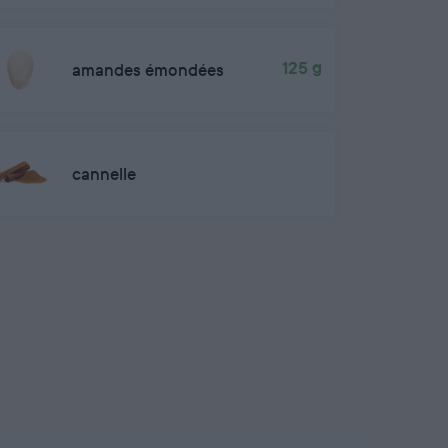
amandes émondées
125 g
cannelle