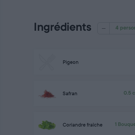
Ingrédients
4 perso
Pigeon
Safran
0.5 
Coriandre fraîche
1 Bouqu