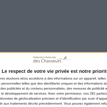
faisan dans l’huile puis réserver de côté.
Le respect de votre vie privée est notre priorit
ires
stockons et/ou accédons à des informations sur un appareil, telles 
re chauffer le bouillon de volaille. Y ajouter l’ail, le gingembr
 personnelles telles que des identifiants uniques et des informations 
s.
 des publicités et du contenu personnalisés, des mesures de publicité 
t le développement de services.
Avec votre permission, nos 281 parte
utes dans de l’eau bouillante puis écailler le.
données de géolocalisation précises et d’identification par scan d'appare
ir aux traitements décrits précédemment. Vous pouvez également refu