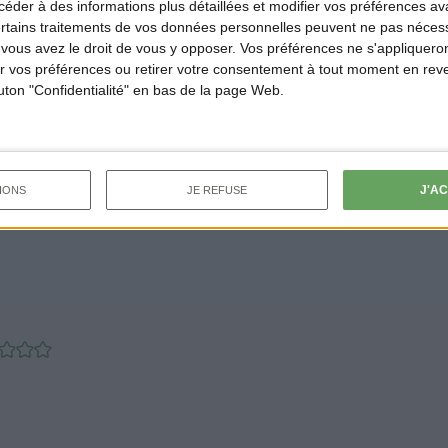
der à des informations plus détaillées et modifier vos préférences ava
inard et ciseler la cébette.
ertains traitements de vos données personnelles peuvent ne pas nécess
ous avez le droit de vous y opposer. Vos préférences ne s'appliqueron
inutes dans de l’eau bouillante puis égoutter-les.
 vos préférences ou retirer votre consentement à tout moment en reven
outon "Confidentialité" en bas de la page Web.
ans un bol, ajouter du bouillon, des feuilles d’épinard, la c
J'A
IONS
JE REFUSE