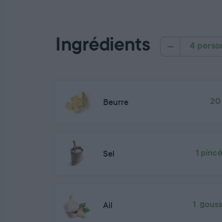
Ingrédients
4 perso
Beurre
20
Sel
1 pinc
Ail
1 gous