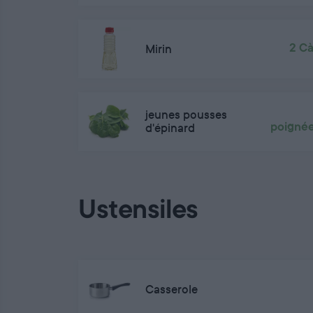
Mirin
2 C
jeunes pousses
d'épinard
poigné
Ustensiles
Casserole