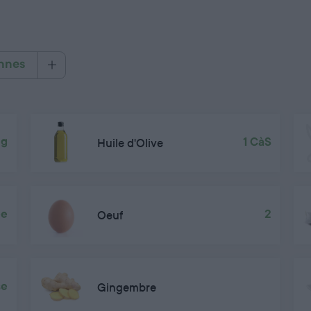
nnes
 g
Huile d'Olive
1 CàS
ée
Oeuf
2
se
Gingembre