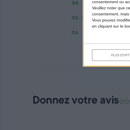
consentement ou accé
04.
Laver les feuilles d’ép
Veuillez noter que c
consentement, mais v
05.
Cuire les nouilles 3 m
Vous pouvez modifier
en cliquant sur le b
06.
Dresser les nouilles d
PLUS D'OPT
Donnez votre avis