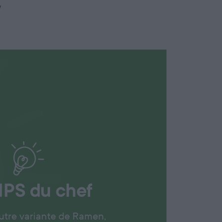
!
IPS
du chef
utre variante de Ramen,