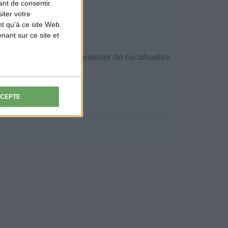
nt de consentir.
iter votre
t qu’à ce site Web.
ant sur ce site et
ébette, un demi-œuf et parsemer de cacahuètes.
CCEPTE