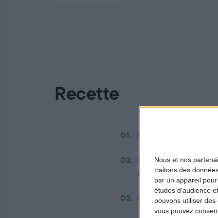
Recette
01.
Saisir les morceaux de 
Nous et nos
partena
02.
Dans une casserole, fai
traitons des données
laisser cuire 10 minute
par un appareil pour
études d'audience e
03.
Faire cuire l’œuf 6 min
pouvons utiliser des 
vous pouvez consent