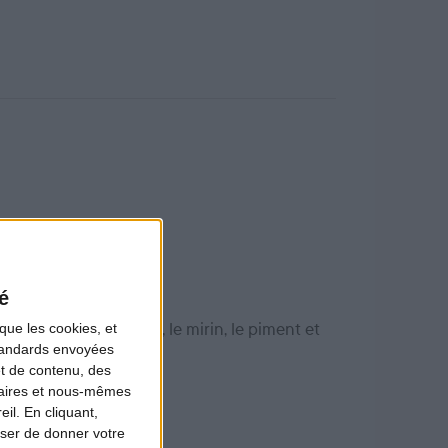
é
que les cookies, et
e haché, la sauce soja, le mirin, le piment et
standards envoyées
et de contenu, des
naires et nous-mêmes
il. En cliquant,
ser de donner votre