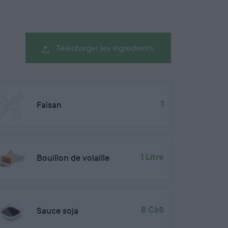
Télécharger les ingrédients
Faisan
1
Bouillon de volaille
1 Litre
Sauce soja
8 CàS