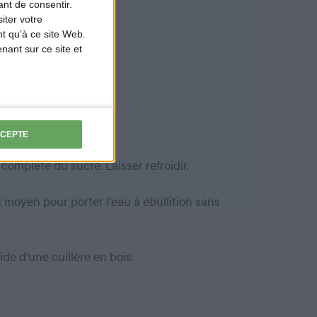
nt de consentir.
 caramel.
iter votre
t qu’à ce site Web.
es.
ant sur ce site et
CCEPTE
 complète du sucre. Laisser refroidir.
u moyen pour porter l'eau à ébullition sans
ide d'une cuillère en bois.