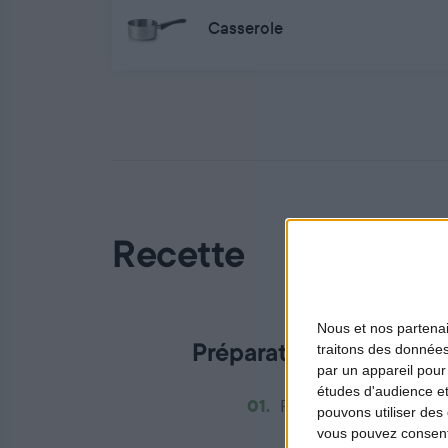
Casserole
Recette
Nous et nos
partena
traitons des données
Préparation du canard
par un appareil pour
études d'audience e
01.
Faire un caramel avec l
pouvons utiliser des 
vous pouvez consent