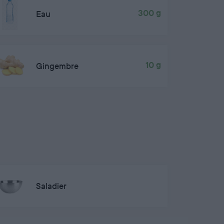
Eau
300 g
Gingembre
10 g
Saladier