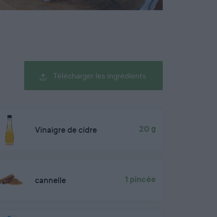
Télécharger les ingrédients
Vinaigre de cidre
20 g
cannelle
1 pincée