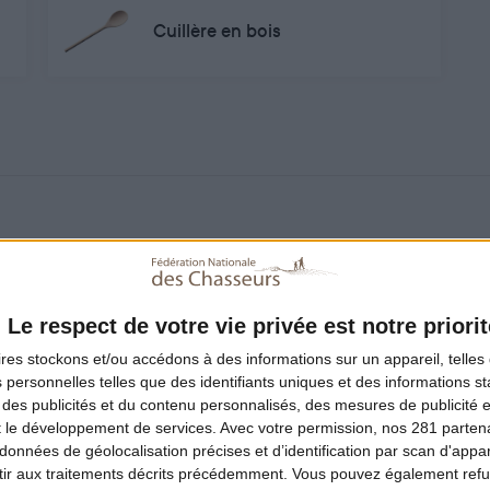
Cuillère en bois
Le respect de votre vie privée est notre priorit
ires
stockons et/ou accédons à des informations sur un appareil, telles 
 personnelles telles que des identifiants uniques et des informations 
 laqué
 des publicités et du contenu personnalisés, des mesures de publicité 
t le développement de services.
Avec votre permission, nos 281 parte
e sucre dans une poêle. Ajouter ensuite l’eau, le vinaigre, le
données de géolocalisation précises et d’identification par scan d'appare
ir aux traitements décrits précédemment. Vous pouvez également refu