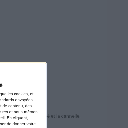
é
que les cookies, et
standards envoyées
et de contenu, des
naires et nous-mêmes
 soja, le gingembre râpé et la cannelle.
il. En cliquant,
ser de donner votre