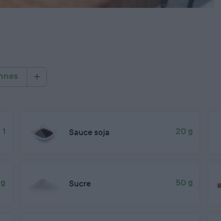
nnes
1
Sauce soja
20 g
 g
Sucre
50 g