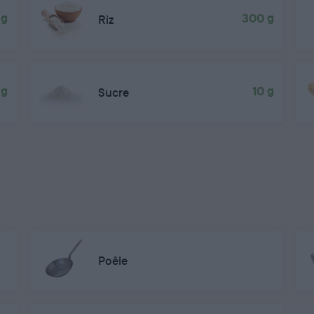
 g
Riz
300 g
 g
Sucre
10 g
Poêle