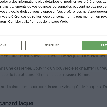
der à des informations plus détaillées et modifier vos préférences ava
anard en croisillons et le mettre à mariner pendant 1h dans le
ertains traitements de vos données personnelles peuvent ne pas nécess
ous avez le droit de vous y opposer. Vos préférences ne s'appliqueron
graisse le filet puis couvrir et cuire 3 minutes supplémentair
 vos préférences ou retirer votre consentement à tout moment en reven
outon "Confidentialité" en bas de la page Web.
shi
oide puis l’égoutter.
J'A
IONS
JE REFUSE
 chauffer le mirin avec le sucre et le sel jusqu'à dissolution
 dans une casserole. Couvrir d'un couvercle et chauffer sur fe
aisser le feu et cuire 20 min. Laisser reposer 10 min.
rand saladier et incorporer la sauce vinaigrée. Mélanger à l'a
canard laqué