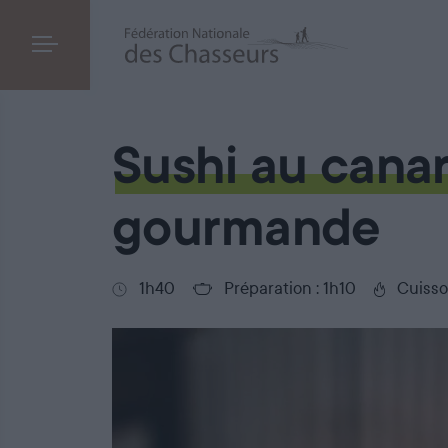
Sushi de canard laqué
Sushi au cana
gourmande
1h40
Préparation : 1h10
Cuisso