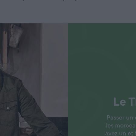
Le
T
Passer un
les morcea
avez un et