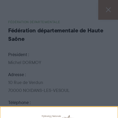
FÉDÉRATION DÉPARTEMENTALE
Fédération départementale de Haute
Saône
Président :
Michel DORMOY
Adresse :
10 Rue de Verdun
70000 NOIDANS-LES-VESOUL
Téléphone :
03 84 97 13 53