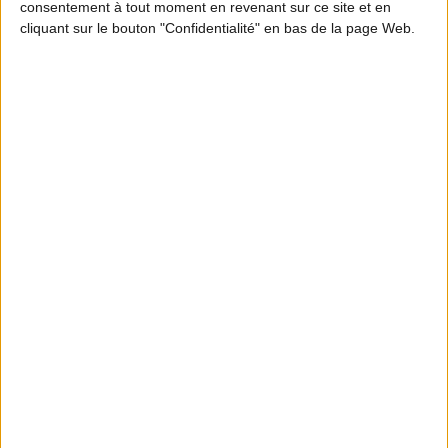
consentement à tout moment en revenant sur ce site et en
Pour connaître le détail de l'arrêté relatif à
cliquant sur le bouton "Confidentialité" en bas de la page Web.
l'ouverture et à la clôture de la chasse dans le
département des Pyrénées Atlantiques,
cliquez ici
.