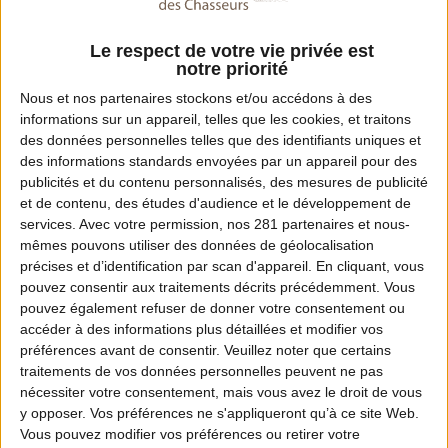
Fax :
03 84 75 08 92
Le respect de votre vie privée est
notre priorité
Email :
Nous et nos
partenaires
stockons et/ou accédons à des
informations sur un appareil, telles que les cookies, et traitons
fdc70@fdchasseurs70.fr
des données personnelles telles que des identifiants uniques et
des informations standards envoyées par un appareil pour des
Site Internet :
publicités et du contenu personnalisés, des mesures de publicité
www.fdchasseurs70.fr
et de contenu, des études d'audience et le développement de
services.
Avec votre permission, nos 281 partenaires et nous-
mêmes pouvons utiliser des données de géolocalisation
précises et d’identification par scan d'appareil. En cliquant, vous
Dates de chasse dans ce département
pouvez consentir aux traitements décrits précédemment. Vous
pouvez également refuser de donner votre consentement ou
accéder à des informations plus détaillées et modifier vos
Ouverture :
préférences avant de consentir.
Veuillez noter que certains
13 septembre 2026 à partir de 8h.
traitements de vos données personnelles peuvent ne pas
nécessiter votre consentement, mais vous avez le droit de vous
Fermeture :
y opposer. Vos préférences ne s'appliqueront qu’à ce site Web.
Vous pouvez modifier vos préférences ou retirer votre
28 février 2027 jusqu'au soir