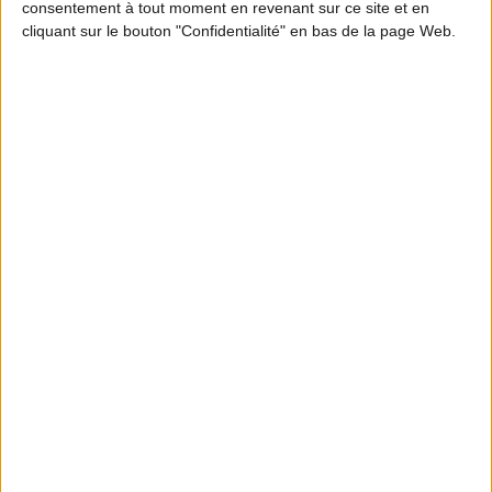
consentement à tout moment en revenant sur ce site et en
28 février 2027 inclus
cliquant sur le bouton "Confidentialité" en bas de la page Web.
Pour connaître le détail de l'arrêté relatif à
l'ouverture et à la clôture de la chasse dans le
département de la Haute Vienne,
cliquez ici