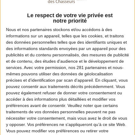
05 87 50 41 71
Fax :
Le respect de votre vie privée est
notre priorité
05 87 50 41 82
Nous et nos
partenaires
stockons et/ou accédons à des
informations sur un appareil, telles que les cookies, et traitons
Email :
des données personnelles telles que des identifiants uniques et
contact@fdc87.com
des informations standards envoyées par un appareil pour des
publicités et du contenu personnalisés, des mesures de publicité
Site Internet :
et de contenu, des études d'audience et le développement de
services.
Avec votre permission, nos 281 partenaires et nous-
www.fdc87.com
mêmes pouvons utiliser des données de géolocalisation
précises et d’identification par scan d'appareil. En cliquant, vous
pouvez consentir aux traitements décrits précédemment. Vous
pouvez également refuser de donner votre consentement ou
Dates de chasse dans ce département
accéder à des informations plus détaillées et modifier vos
préférences avant de consentir.
Veuillez noter que certains
Ouverture :
traitements de vos données personnelles peuvent ne pas
13 septembre 2026 à partir de 8h
nécessiter votre consentement, mais vous avez le droit de vous
y opposer. Vos préférences ne s'appliqueront qu’à ce site Web.
Vous pouvez modifier vos préférences ou retirer votre
Fermeture :