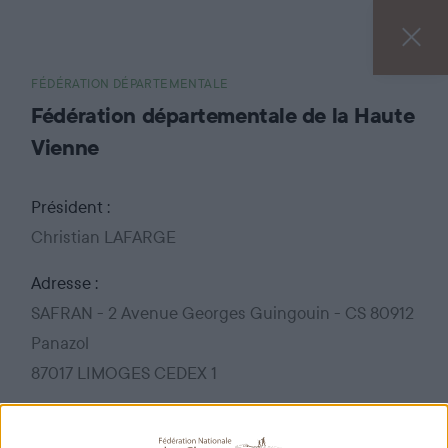
FÉDÉRATION DÉPARTEMENTALE
Fédération départementale de la Haute
Vienne
Président :
Christian LAFARGE
Adresse :
SAFRAN - 2 Avenue Georges Guingouin - CS 80912
Panazol
87017 LIMOGES CEDEX 1
Téléphone :