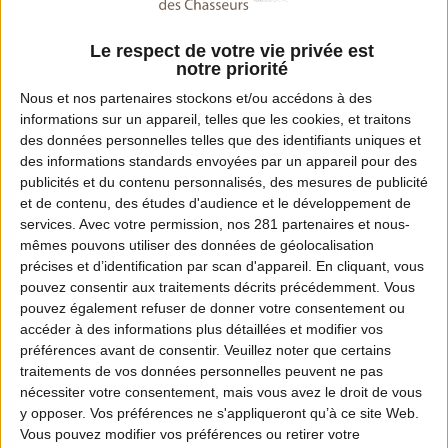
04 77 36 92 69
Le respect de votre vie privée est
Email :
notre priorité
fede.chasseur42@wanadoo.fr
Nous et nos
partenaires
stockons et/ou accédons à des
informations sur un appareil, telles que les cookies, et traitons
Site Internet :
des données personnelles telles que des identifiants uniques et
des informations standards envoyées par un appareil pour des
www.fdc42.fr
publicités et du contenu personnalisés, des mesures de publicité
et de contenu, des études d'audience et le développement de
services.
Avec votre permission, nos 281 partenaires et nous-
mêmes pouvons utiliser des données de géolocalisation
Dates de chasse dans ce département
précises et d’identification par scan d'appareil. En cliquant, vous
pouvez consentir aux traitements décrits précédemment. Vous
Ouverture :
pouvez également refuser de donner votre consentement ou
13 septembre 2026 dès 8h
accéder à des informations plus détaillées et modifier vos
préférences avant de consentir.
Veuillez noter que certains
traitements de vos données personnelles peuvent ne pas
Fermeture :
nécessiter votre consentement, mais vous avez le droit de vous
28 février 2027 jusqu'au soir
y opposer. Vos préférences ne s'appliqueront qu’à ce site Web.
Pour connaître le détail de l'arrêté relatif à
Vous pouvez modifier vos préférences ou retirer votre