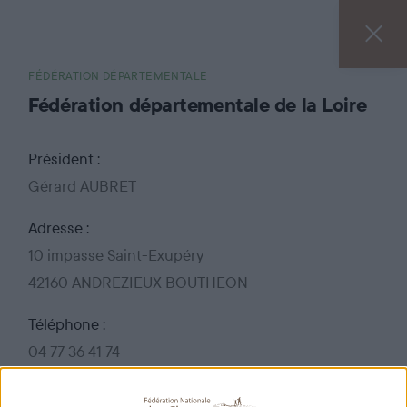
FÉDÉRATION DÉPARTEMENTALE
Fédération départementale de la Loire
Président :
Gérard AUBRET
Adresse :
10 impasse Saint-Exupéry
42160 ANDREZIEUX BOUTHEON
Téléphone :
04 77 36 41 74
Fax :