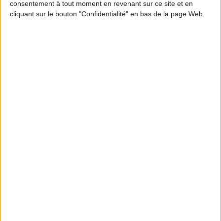
consentement à tout moment en revenant sur ce site et en
l'ouverture et à la clôture de la chasse dans le
cliquant sur le bouton "Confidentialité" en bas de la page Web.
département de la Loire,
cliquez ici
.