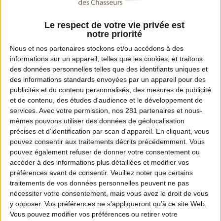
Fax :
04 79 60 72 09
Le respect de votre vie privée est
notre priorité
Email :
Nous et nos
partenaires
stockons et/ou accédons à des
informations sur un appareil, telles que les cookies, et traitons
fdc73@chasseursdesavoie.com
des données personnelles telles que des identifiants uniques et
des informations standards envoyées par un appareil pour des
Site Internet :
publicités et du contenu personnalisés, des mesures de publicité
www.chasseursdesavoie.com
et de contenu, des études d'audience et le développement de
services.
Avec votre permission, nos 281 partenaires et nous-
mêmes pouvons utiliser des données de géolocalisation
précises et d’identification par scan d'appareil. En cliquant, vous
Dates de chasse dans ce département
pouvez consentir aux traitements décrits précédemment. Vous
pouvez également refuser de donner votre consentement ou
accéder à des informations plus détaillées et modifier vos
Ouverture :
préférences avant de consentir.
Veuillez noter que certains
Du 13 septembre 2026 à partir de 7h
traitements de vos données personnelles peuvent ne pas
nécessiter votre consentement, mais vous avez le droit de vous
Fermeture :
y opposer. Vos préférences ne s'appliqueront qu’à ce site Web.
Vous pouvez modifier vos préférences ou retirer votre
au 31 janvier 2027 jusqu'au soir.