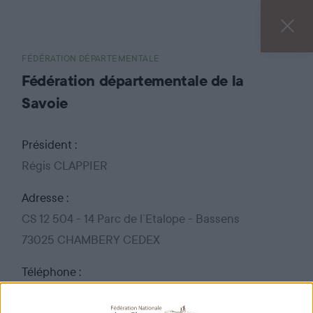
FÉDÉRATION DÉPARTEMENTALE
Fédération départementale de la
Savoie
Président :
Régis CLAPPIER
Adresse :
CS 12 504 - 14 Parc de l´Etalope - Bassens
73025 CHAMBERY CEDEX
Téléphone :
04 79 60 72 00