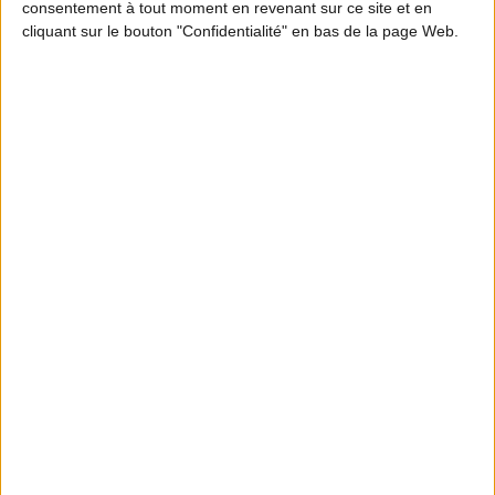
consentement à tout moment en revenant sur ce site et en
Pour connaître le détail de l'arrêté relatif à
cliquant sur le bouton "Confidentialité" en bas de la page Web.
l'ouverture et à la clôture de la chasse dans le
département de la Savoie,
cliquez ici
.