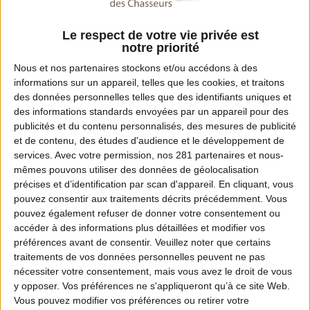
04 68 78 54 35
Le respect de votre vie privée est
Email :
notre priorité
fdca11@fdca.asso.fr
Nous et nos
partenaires
stockons et/ou accédons à des
informations sur un appareil, telles que les cookies, et traitons
des données personnelles telles que des identifiants uniques et
des informations standards envoyées par un appareil pour des
Dates de chasse dans ce département
publicités et du contenu personnalisés, des mesures de publicité
et de contenu, des études d'audience et le développement de
Ouverture :
services.
Avec votre permission, nos 281 partenaires et nous-
mêmes pouvons utiliser des données de géolocalisation
13 septembre 2026 à 7h
précises et d’identification par scan d'appareil. En cliquant, vous
pouvez consentir aux traitements décrits précédemment. Vous
Fermeture :
pouvez également refuser de donner votre consentement ou
28 février 2027 au soir
accéder à des informations plus détaillées et modifier vos
préférences avant de consentir.
Veuillez noter que certains
Pour connaître le détail de l'arrêté relatif à
traitements de vos données personnelles peuvent ne pas
l'ouverture et à la clôture de la chasse dans le
nécessiter votre consentement, mais vous avez le droit de vous
y opposer. Vos préférences ne s'appliqueront qu’à ce site Web.
département de l'Aude,
cliquez ici
.
Vous pouvez modifier vos préférences ou retirer votre