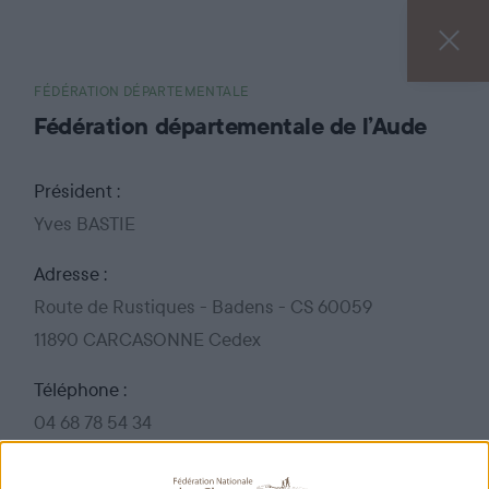
FÉDÉRATION DÉPARTEMENTALE
Fédération départementale de l’Aude
Président :
Yves BASTIE
Adresse :
Route de Rustiques - Badens - CS 60059
11890 CARCASONNE Cedex
Téléphone :
04 68 78 54 34
Fax :