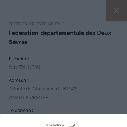
FÉDÉRATION DÉPARTEMENTALE
Fédération départementale des Deux
Sèvres
Président :
Guy TALINEAU
Adresse :
7 Route de Champicard - B.P 42
79260 LA CRECHE
Téléphone :
05 49 25 05 00