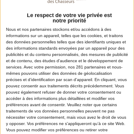
Fax :
05 49 05 33 44
Le respect de votre vie privée est
notre priorité
Email :
Nous et nos
partenaires
stockons et/ou accédons à des
informations sur un appareil, telles que les cookies, et traitons
contact@chasse-79.com
des données personnelles telles que des identifiants uniques et
des informations standards envoyées par un appareil pour des
Site Internet :
publicités et du contenu personnalisés, des mesures de publicité
www.chasse-79.com
et de contenu, des études d'audience et le développement de
services.
Avec votre permission, nos 281 partenaires et nous-
mêmes pouvons utiliser des données de géolocalisation
précises et d’identification par scan d'appareil. En cliquant, vous
Dates de chasse dans ce département
pouvez consentir aux traitements décrits précédemment. Vous
pouvez également refuser de donner votre consentement ou
accéder à des informations plus détaillées et modifier vos
Ouverture :
préférences avant de consentir.
Veuillez noter que certains
Dans l'attente de l'arrêté relatif aux dates
traitements de vos données personnelles peuvent ne pas
d'ouverture et de fermeture générale de la chasse
nécessiter votre consentement, mais vous avez le droit de vous
y opposer. Vos préférences ne s'appliqueront qu’à ce site Web.
pour la saison 2026/27 des Deux Sèvres.
Vous pouvez modifier vos préférences ou retirer votre